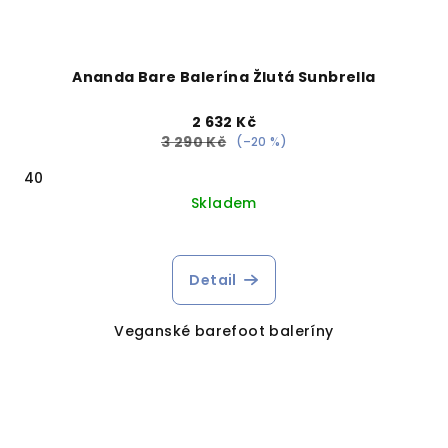
Ananda Bare Balerína Žlutá Sunbrella
2 632 Kč
3 290 Kč
(–20 %)
40
Skladem
Detail
Veganské barefoot baleríny