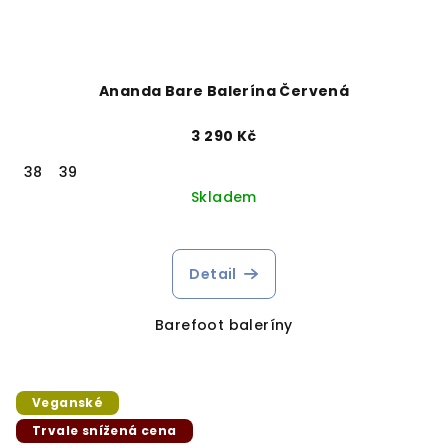
Ananda Bare Balerína Červená
3 290 Kč
38
39
Skladem
Detail
Barefoot baleríny
Veganské
Trvale snížená cena