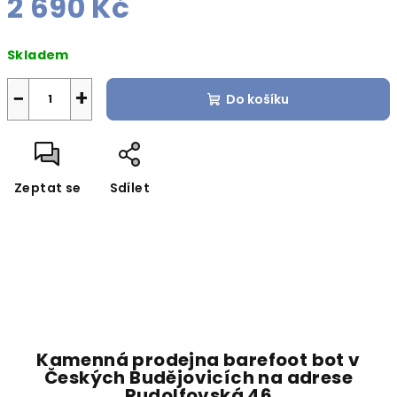
2 690 Kč
Měrná
Skladem
cena:
−
+
Do košíku
Zeptat se
Sdílet
Kamenná prodejna barefoot bot v
Českých Budějovicích na adrese
Rudolfovská 46