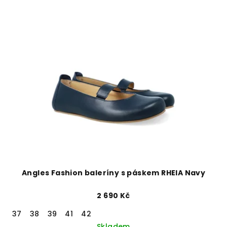
Angles Fashion baleríny s páskem RHEIA Navy
2 690 Kč
37
38
39
41
42
Skladem