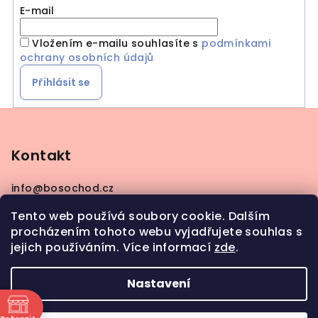
E-mail
Vložením e-mailu souhlasíte s
podmínkami
ochrany osobních údajů
Přihlásit se
Z
á
p
Kontakt
a
info
@
bosochod.cz
t
+420608383289
í
Tento web používá soubory cookie. Dalším
procházením tohoto webu vyjadřujete souhlas s
jejich používáním. Více informací
zde
.
Nastavení
Copyright 2026
Bosochod
. Všechna práva
vyhrazena.