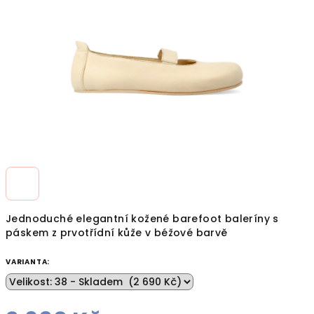
hvězdiček.
Jednoduché elegantní kožené barefoot baleríny s
páskem z prvotřídní kůže v béžové barvě
VARIANTA: