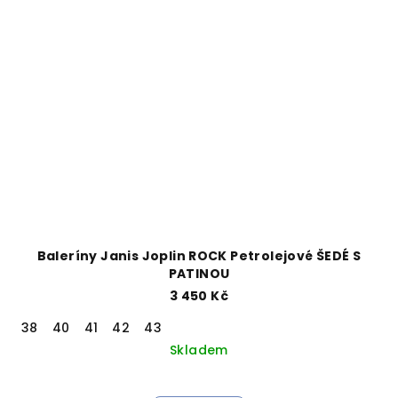
Baleríny Janis Joplin ROCK Petrolejové ŠEDÉ S
PATINOU
3 450 Kč
38
40
41
42
43
Skladem