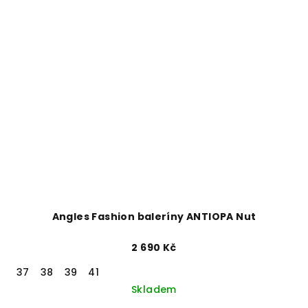
Angles Fashion baleríny ANTIOPA Nut
2 690 Kč
37
38
39
41
Skladem