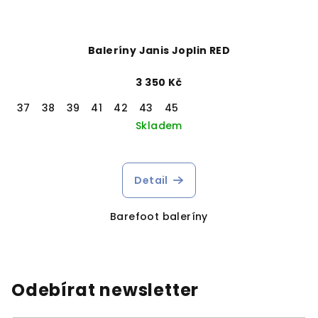
Baleríny Janis Joplin RED
3 350 Kč
37
38
39
41
42
43
45
Skladem
Detail
Barefoot baleríny
Odebírat newsletter