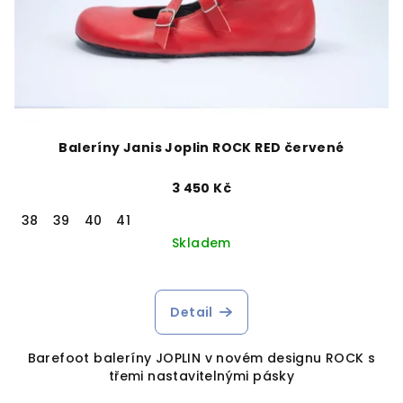
Baleríny Janis Joplin ROCK RED červené
3 450 Kč
38
39
40
41
Skladem
Detail
Barefoot baleríny JOPLIN v novém designu ROCK s
třemi nastavitelnými pásky