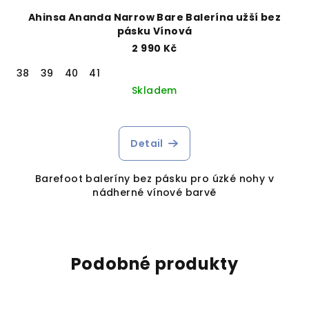
Ahinsa Ananda Narrow Bare Balerína užší bez
pásku Vínová
2 990 Kč
38
39
40
41
Skladem
Detail
Barefoot baleríny bez pásku pro úzké nohy v
nádherné vínové barvě
Podobné produkty