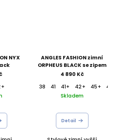
ION NYX
ANGLES FASHION zimní
lack
ORPHEUS BLACK se zipem
č
4 890 Kč
2+
38
41
41+
42+
45+
46+
m
Skladem
Detail
zimní
Stylové zimní vyšší