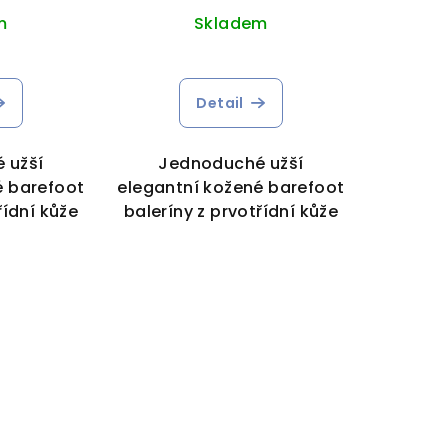
m
Skladem
Detail
 užší
Jednoduché užší
é barefoot
elegantní kožené barefoot
řídní kůže
baleríny z prvotřídní kůže