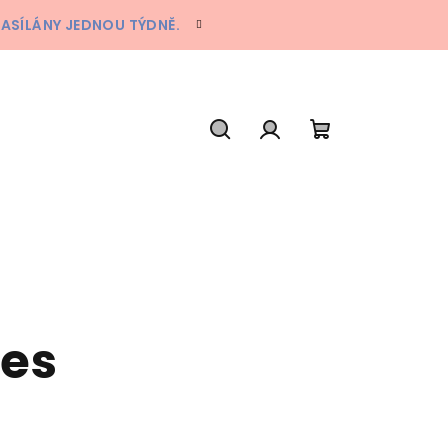
ZASÍLÁNY JEDNOU TÝDNĚ.
Hledat
Přihlášení
Nákupní
košík
es