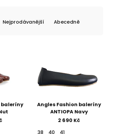
Nejprodávanější
Abecedně
 baleríny
Angles Fashion baleríny
Nut
ANTIOPA Navy
č
2 690 Kč
38
40
41