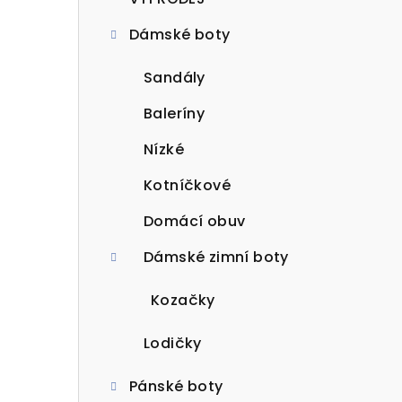
t
Dámské boty
r
a
Sandály
n
Baleríny
n
Nízké
í
Kotníčkové
p
Domácí obuv
a
Dámské zimní boty
n
Kozačky
e
Lodičky
l
Pánské boty