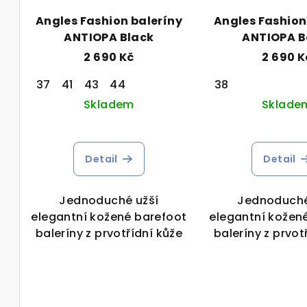
Angles Fashion baleríny
Angles Fashion
ANTIOPA Black
ANTIOPA B
2 690 Kč
2 690 K
37
41
43
44
38
Skladem
Sklade
Detail
Detail
Jednoduché užší
Jednoduché
elegantní kožené barefoot
elegantní kožen
baleríny z prvotřídní kůže
baleríny z prvot