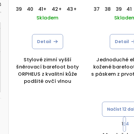
č
39
40
41+
42+
43+
37
38
39
41
Skladem
Sklade
Detail
Detail
Stylové zimní vyšší
Jednoduché el
šněrovací barefoot boty
kožené barefoot
ORPHEUS z kvalitní kůže
s páskem z prvot
podšité ovčí vlnou
Načíst 12 da
S
1
4
t
O
r