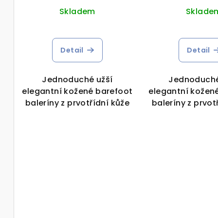
d
k
Skladem
Sklade
u
t
k
ů
Detail
Detail
t
ů
Jednoduché užší
Jednoduché
elegantní kožené barefoot
elegantní kožen
baleríny z prvotřídní kůže
baleríny z prvot