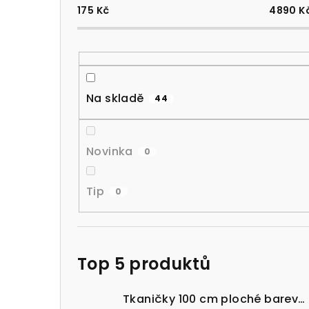
175
Kč
4890
K
Na skladě
44
Novinka
0
Tip
0
Top 5 produktů
Tkaničky 100 cm ploché barevné 100% bavlna