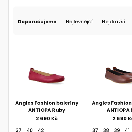
Ř
Doporučujeme
Nejlevnější
Nejdražší
a
z
V
e
ý
n
p
í
i
p
s
r
p
o
Angles Fashion baleríny
Angles Fashion
r
ANTIOPA Ruby
ANTIOPA 
d
2 690 Kč
2 690 K
o
u
37
40
42
37
38
39
41