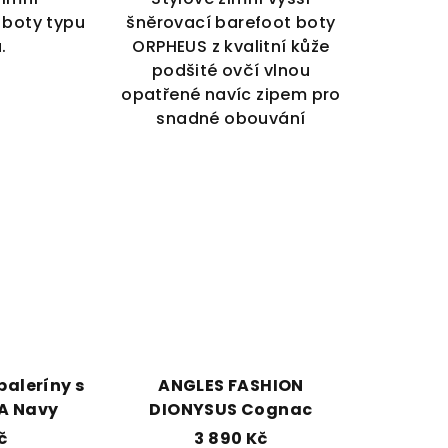
 boty typu
šněrovací barefoot boty
.
ORPHEUS z kvalitní kůže
podšité ovčí vlnou
opatřené navíc zipem pro
snadné obouvání
baleríny s
ANGLES FASHION
A Navy
DIONYSUS Cognac
č
3 890 Kč