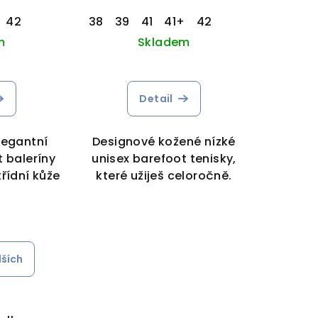
42
38
39
41
41+
42
m
Skladem
Detail
egantní
Designové kožené nízké
 baleríny
unisex barefoot tenisky,
řídní kůže
které užiješ celoročně.
lších