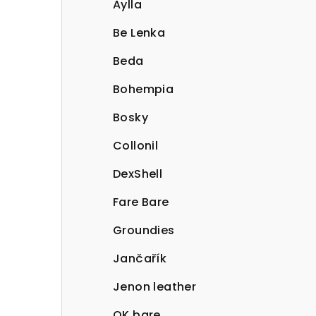
Aylla
Be Lenka
Beda
Bohempia
Bosky
Collonil
DexShell
Fare Bare
Groundies
Jančařík
Jenon leather
OK bare