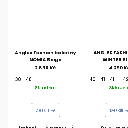
Angles Fashion baleríny
ANGLES FASH
NOMIA Beige
WINTER B
2 690 Kč
4 390 K
38
40
40
41
41+
4
Skladem
Sklade
Detail
Detail
Jednoduché elegantní
Zateplené 