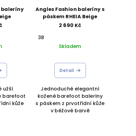
 baleríny
Angles Fashion baleríny s
eige
páskem RHEIA Beige
č
2 690 Kč
38
m
Skladem
Detail
 užší
Jednoduché elegantní
é barefoot
kožené barefoot baleríny
řídní kůže
s páskem z prvotřídní kůže
v béžové barvě