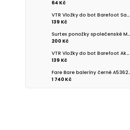
64 Kč
VTR Vložky do bot Barefoot Sanitized s paměťovou pěnou
139 Kč
Surtex ponožky společenské Merino 90 - 95%
200 Kč
VTR Vložky do bot Barefoot Aktivní uhlí UNI velikost 36-47
139 Kč
Fare Bare baleríny 
1 740 Kč