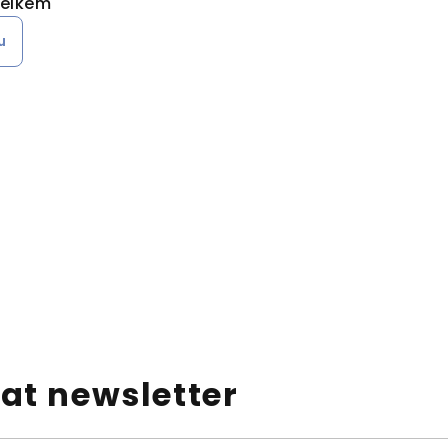
celkem
u
at newsletter