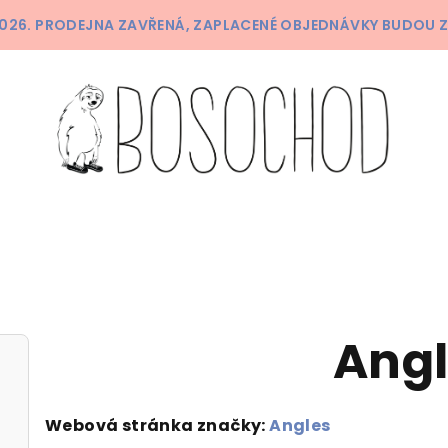
 2026. PRODEJNA ZAVŘENÁ, ZAPLACENÉ OBJEDNÁVKY BUDOU 
Angl
Webová stránka značky:
Angles