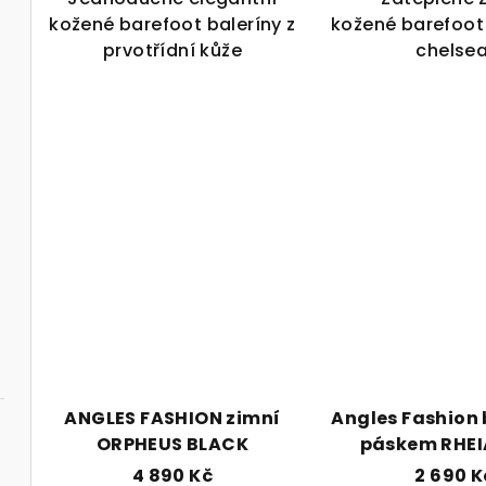
kožené barefoot baleríny z
kožené barefoot
prvotřídní kůže
chelsea
ANGLES FASHION zimní
Angles Fashion 
ORPHEUS BLACK
páskem RHEI
4 890 Kč
2 690 K