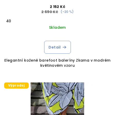
2 152 Kč
2 690 Kč
(–20 %)
40
Skladem
Detail
Elegantní kožené barefoot baleríny Zkama v modrém
květinovém vzoru
Výprodej