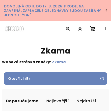
Přejít
DOVOLENÁ OD 3. DO 17. 8. 2026. PRODEJNA
na
ZAVŘENÁ, ZAPLACENÉ OBJEDNÁVKY BUDOU ZASÍLÁNY
obsah
JEDNOU TÝDNĚ.
Nákupn
Hledat
Přihlášení
Zkama
košík
Webová stránka značky:
Zkama
Otevřít filtr
Ř
a
Doporučujeme
Nejlevnější
Nejdražší
z