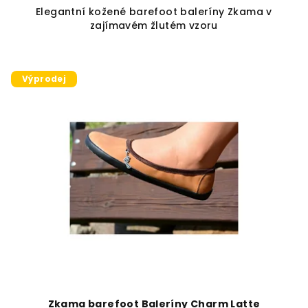
Elegantní kožené barefoot baleríny Zkama v
zajímavém žlutém vzoru
Výprodej
Zkama barefoot Baleríny Charm Latte