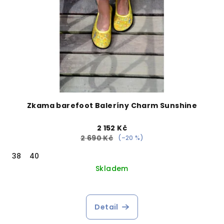
Zkama barefoot Baleríny Charm Sunshine
2 152 Kč
2 690 Kč
(–20 %)
38
40
Skladem
Detail