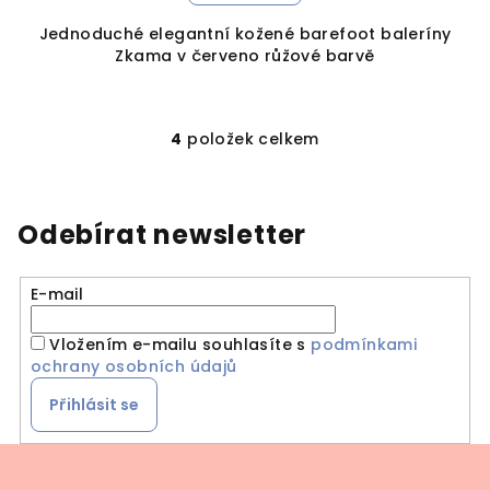
Jednoduché elegantní kožené barefoot baleríny
Zkama v červeno růžové barvě
4
položek celkem
O
v
l
á
Odebírat newsletter
d
a
E-mail
c
í
Vložením e-mailu souhlasíte s
podmínkami
p
ochrany osobních údajů
r
v
Přihlásit se
k
y
Z
v
á