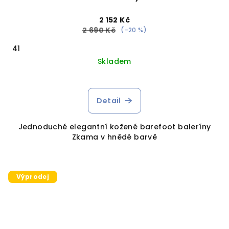
2 152 Kč
2 690 Kč
(–20 %)
41
Skladem
Detail
Jednoduché elegantní kožené barefoot baleríny
Zkama v hnědé barvě
Výprodej