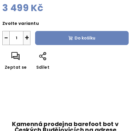
3 499 Kč
Měrná
Zvolte variantu
cena:
−
+
Do košíku
Zeptat se
Sdílet
Kamenná prodejna barefoot bot v
Českých Budějovicích na adrese