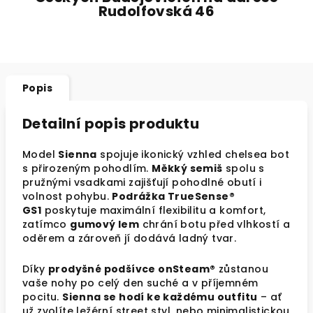
Rudolfovská 46
Popis
Detailní popis produktu
Model
Sienna
spojuje ikonický vzhled chelsea bot
s přirozeným pohodlím.
Měkký semiš
spolu s
pružnými vsadkami zajišťují pohodlné obutí i
volnost pohybu.
Podrážka TrueSense®
GS1
poskytuje maximální flexibilitu a komfort,
zatímco
gumový lem
chrání botu před vlhkostí a
oděrem a zároveň jí dodává ladný tvar.
Díky
prodyšné podšívce onSteam®
zůstanou
vaše nohy po celý den suché a v příjemném
pocitu.
Sienna se hodí ke každému outfitu
– ať
už zvolíte ležérní street styl, nebo minimalistickou