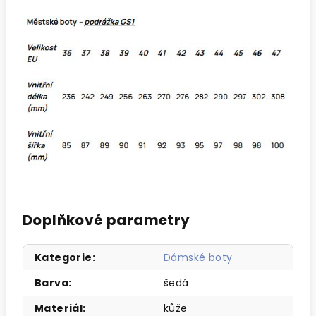
Doplňkové parametry
Kategorie
:
Dámské boty
Barva
:
šedá
Materiál
:
kůže