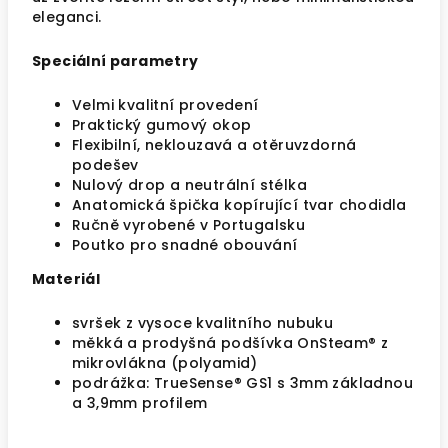
eleganci.
Speciální parametry
Velmi kvalitní provedení
Praktický gumový okop
Flexibilní, neklouzavá a otěruvzdorná
podešev
Nulový drop a neutrální stélka
Anatomická špička kopírující tvar chodidla
Ručně vyrobené v Portugalsku
Poutko pro snadné obouvání
Materiál
svršek z vysoce kvalitního nubuku
měkká a prodyšná podšívka OnSteam® z
mikrovlákna (polyamid)
podrážka: TrueSense® GS1 s 3mm základnou
a 3,9mm profilem