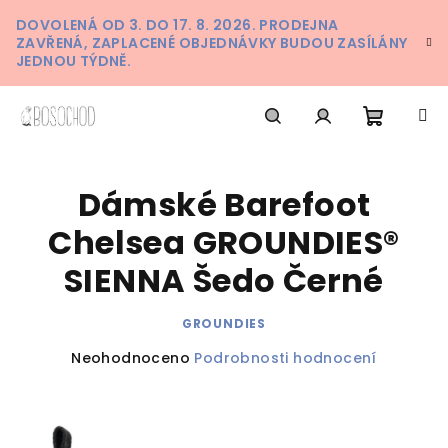
Přejít
DOVOLENÁ OD 3. DO 17. 8. 2026. PRODEJNA
na
ZAVŘENÁ, ZAPLACENÉ OBJEDNÁVKY BUDOU ZASÍLÁNY
obsah
JEDNOU TÝDNĚ.
Nákupn
Hledat
Přihlášení
Dámské Barefoot
košík
Chelsea GROUNDIES®
SIENNA Šedo Černé
GROUNDIES
Průměrné
Neohodnoceno
Podrobnosti hodnocení
hodnocení
produktu
je
0,0