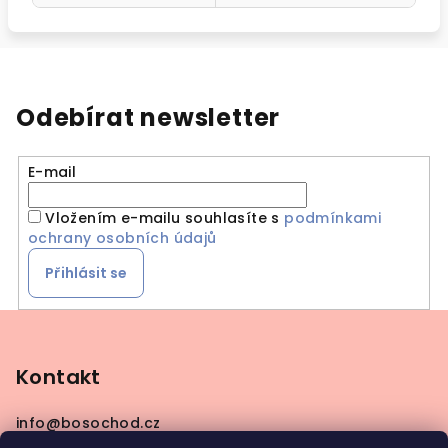
Odebírat newsletter
E-mail
Vložením e-mailu souhlasíte s
podmínkami
ochrany osobních údajů
Přihlásit se
Z
á
p
Kontakt
a
info
@
bosochod.cz
t
+420608383289