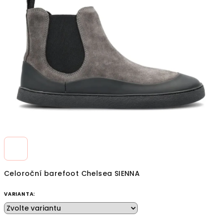
z
5
hvězdiček.
Celoroční barefoot Chelsea SIENNA
VARIANTA: