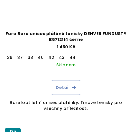
Fare Bare unisex plátěné tenisky DENVER FUNDUSTY
B5712114 černé
1 450 Kč
36
37
38
40
42
43
44
Skladem
Detail
Barefoot letní unisex plátěnky. Tmavé tenisky pro
všechny příležitosti.
Tip