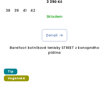
3 390 Kč
38
39
41
42
Skladem
Detail
Barefoot kotníkové tenisky STREET z konopného
plátna
Tip
Veganské