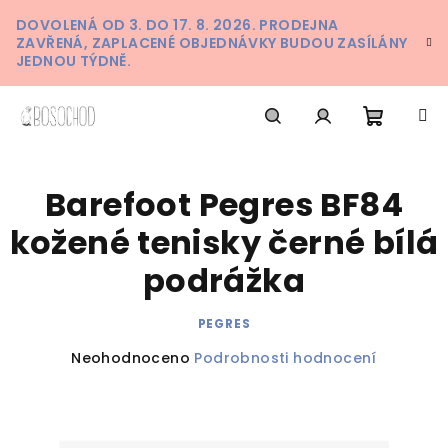
Přejít
DOVOLENÁ OD 3. DO 17. 8. 2026. PRODEJNA
na
ZAVŘENÁ, ZAPLACENÉ OBJEDNÁVKY BUDOU ZASÍLÁNY
obsah
JEDNOU TÝDNĚ.
Nákupn
Hledat
Přihlášení
Barefoot Pegres BF84
košík
kožené tenisky černé bílá
podrážka
PEGRES
Průměrné
Neohodnoceno
Podrobnosti hodnocení
hodnocení
produktu
je
0,0