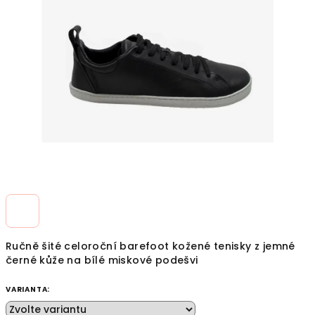
z
5
hvězdiček.
Ručně šité celoroční barefoot kožené tenisky z jemné
černé kůže na bílé miskové podešvi
VARIANTA: