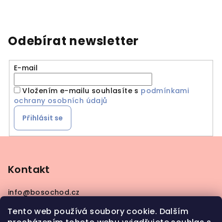
Odebírat newsletter
E-mail
Vložením e-mailu souhlasíte s
podmínkami
ochrany osobních údajů
Přihlásit se
Z
á
p
Kontakt
a
info
@
bosochod.cz
t
+420608383289
í
Tento web používá soubory cookie. Dalším