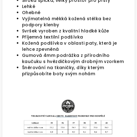
Široká špička, velký prostor pro prsty
Lehké
Ohebné
Vyjímatelná měkká kožená stélka bez
podpory klenby
Svršek vyroben z kvalitní hladké kůže
Příjemná textilní podšívka
Kožená podšívka v oblasti paty, která je
lehce zpevněná
Gumová 4mm podrážka z přírodního
kaučuku s hvězdičkovým drobným vzorkem
Šněrování na tkaničky, díky kterým
přizpůsobíte boty svým nohám