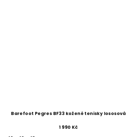
Barefoot Pegres BF33 kožené tenisky lososová
1 990 Kč