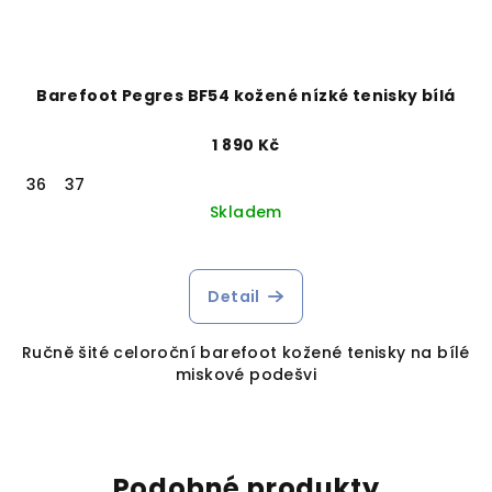
Barefoot Pegres BF54 kožené nízké tenisky bílá
1 890 Kč
36
37
Skladem
Detail
Ručně šité celoroční barefoot kožené tenisky na bílé
miskové podešvi
Podobné produkty