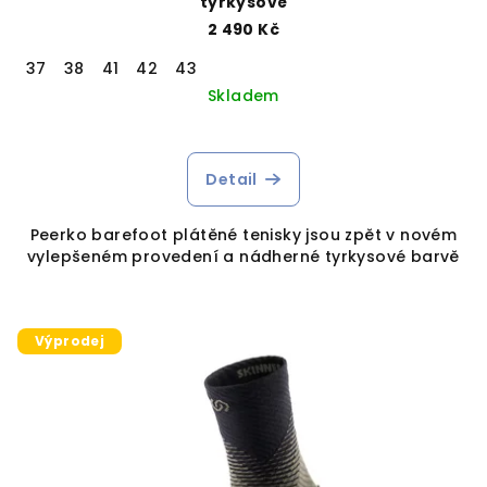
tyrkysové
2 490 Kč
37
38
41
42
43
Skladem
Detail
Peerko barefoot plátěné tenisky jsou zpět v novém
vylepšeném provedení a nádherné tyrkysové barvě
Výprodej