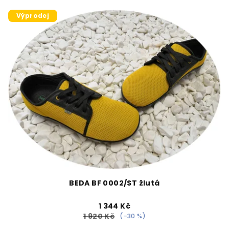
Výprodej
BEDA BF 0002/ST žlutá
1 344 Kč
1 920 Kč
(–30 %)