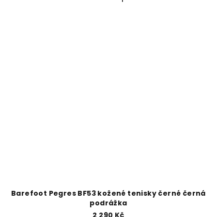
Barefoot Pegres BF53 kožené tenisky černé černá
podrážka
2 290 Kč