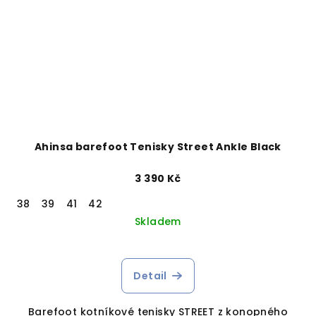
Ahinsa barefoot Tenisky Street Ankle Black
3 390 Kč
38
39
41
42
Skladem
Detail
Barefoot kotníkové tenisky STREET z konopného