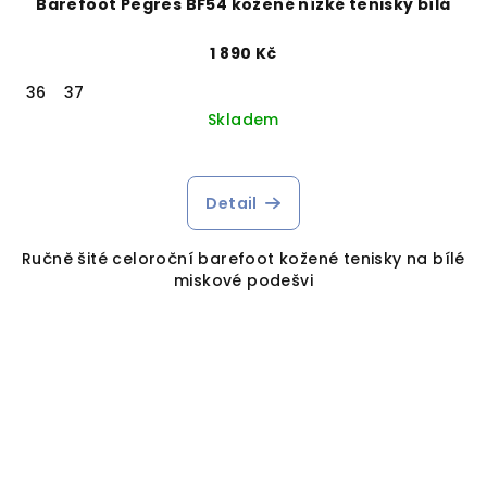
Barefoot Pegres BF54 kožené nízké tenisky bílá
1 890 Kč
36
37
Skladem
Detail
Ručně šité celoroční barefoot kožené tenisky na bílé
miskové podešvi