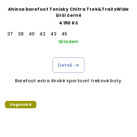
Ahinsa barefoot Tenisky Chitra Trek&Trail xWide
širší černé
4 190 Kč
37
38
40
42
43
45
Skladem
Detail
Barefoot extra široké sportovní trekové boty.
Veganské