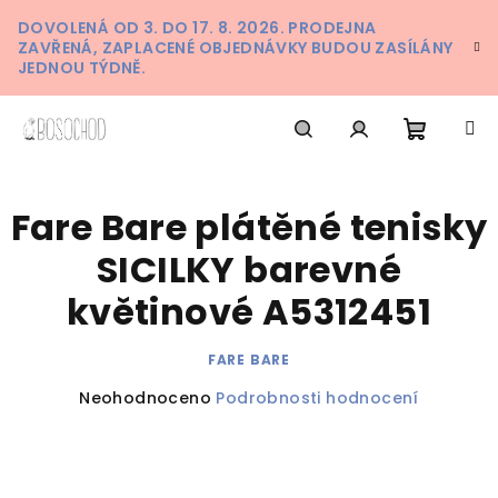
Přejít
DOVOLENÁ OD 3. DO 17. 8. 2026. PRODEJNA
na
ZAVŘENÁ, ZAPLACENÉ OBJEDNÁVKY BUDOU ZASÍLÁNY
obsah
JEDNOU TÝDNĚ.
Nákupn
Hledat
Přihlášení
Fare Bare plátěné tenisky
košík
SICILKY barevné
květinové A5312451
FARE BARE
Průměrné
Neohodnoceno
Podrobnosti hodnocení
hodnocení
produktu
je
0,0