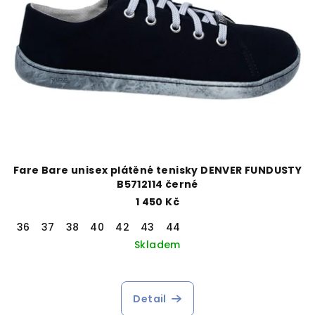
Fare Bare unisex plátěné tenisky DENVER FUNDUSTY
B5712114 černé
1 450 Kč
36
37
38
40
42
43
44
Skladem
Detail