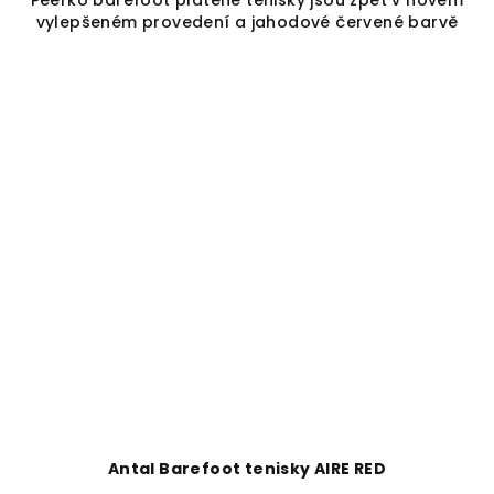
Peerko barefoot plátěné tenisky jsou zpět v novém
vylepšeném provedení a jahodové červené barvě
Antal Barefoot tenisky AIRE RED