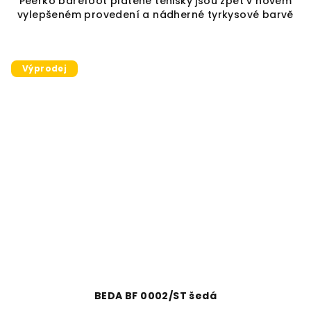
Peerko barefoot plátěné tenisky jsou zpět v novém
vylepšeném provedení a nádherné tyrkysové barvě
Výprodej
BEDA BF 0002/ST šedá