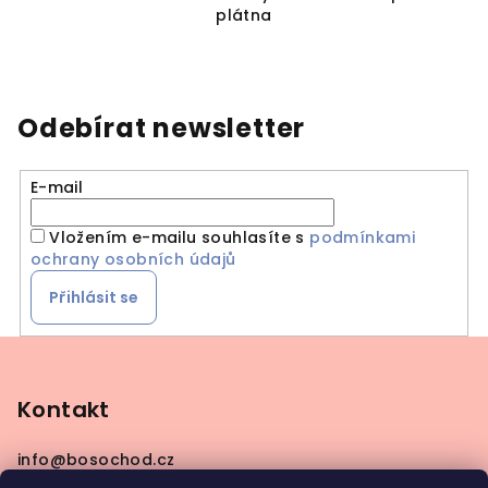
plátna
Odebírat newsletter
E-mail
Vložením e-mailu souhlasíte s
podmínkami
ochrany osobních údajů
Přihlásit se
Z
á
p
Kontakt
a
info
@
bosochod.cz
t
+420608383289