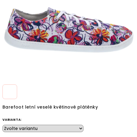
z
5
hvězdiček.
Barefoot letní veselé květinové plátěnky
VARIANTA: