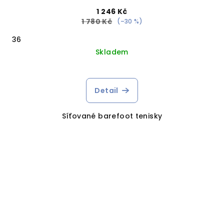
1 246 Kč
1 780 Kč
(–30 %)
36
Skladem
Detail
Síťované barefoot tenisky