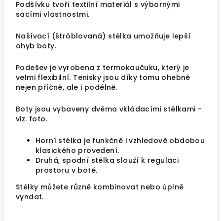
Podšívku tvoří
textilní materiál s výbornými
sacími vlastnostmi
.
Našívací (štróblovaná) stélka umožňuje lepší
ohyb boty.
Podešev je vyrobena z termokaučuku, který je
velmi flexibilní. Tenisky jsou díky tomu ohebné
nejen příčně, ale i podélně.
Boty jsou vybaveny dvěma vkládacími stélkami -
viz. foto.
Horní stélka je funkčně i vzhledově obdobou
klasického provedení.
Druhá, spodní stélka slouží k regulaci
prostoru v botě.
Stélky můžete různě kombinovat nebo úplně
vyndat.