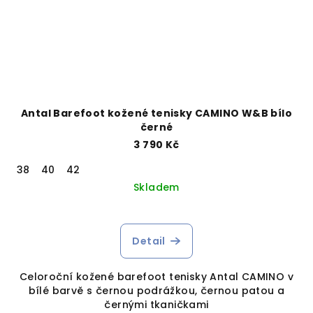
Antal Barefoot kožené tenisky CAMINO W&B bílo
černé
3 790 Kč
38
40
42
Skladem
Detail
Celoroční kožené barefoot tenisky Antal CAMINO v
bílé barvě s černou podrážkou, černou patou a
černými tkaničkami