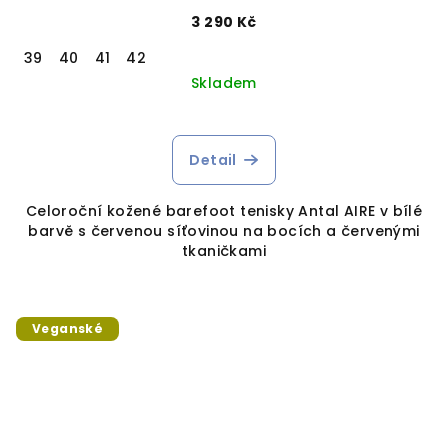
3 290 Kč
39
40
41
42
Skladem
Detail
Celoroční kožené barefoot tenisky Antal AIRE v bílé
barvě s červenou síťovinou na bocích a červenými
tkaničkami
Veganské