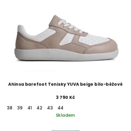
Ahinsa barefoot Tenisky YUVA beige bílo-béžové
3 790 Kč
38
39
41
42
43
44
Skladem