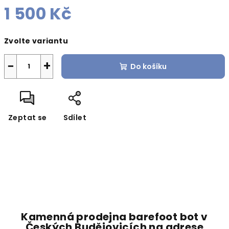
1 500 Kč
Měrná
Zvolte variantu
cena:
−
+
Do košíku
Zeptat se
Sdílet
Kamenná prodejna barefoot bot v
Českých Budějovicích na adrese