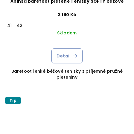
Ahinsa barefoot pletené Tenisky SOFTY béžové
3 190 Kč
41
42
Skladem
Detail
Barefoot lehké béžové tenisky z příjemné pružné
pleteniny
Tip