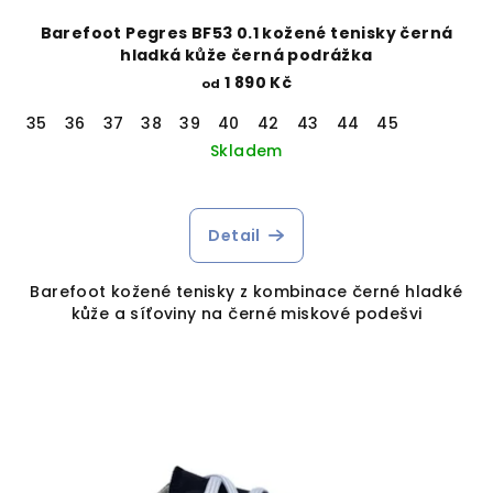
Barefoot Pegres BF53 0.1 kožené tenisky černá
hladká kůže černá podrážka
1 890 Kč
od
35
36
37
38
39
40
42
43
44
45
Skladem
Detail
Barefoot kožené tenisky z kombinace černé hladké
kůže a síťoviny na černé miskové podešvi