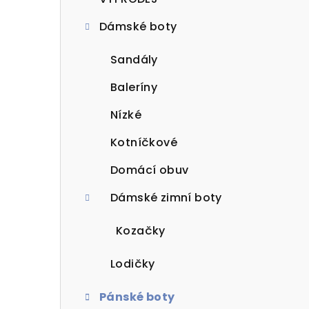
t
Dámské boty
r
a
Sandály
n
Baleríny
n
Nízké
í
Kotníčkové
p
Domácí obuv
a
Dámské zimní boty
n
Kozačky
e
Lodičky
l
Pánské boty