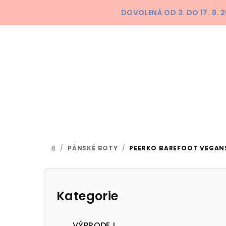
Přejít
DOVOLENÁ OD 3. DO 17. 8.
na
obsah
/
PÁNSKÉ BOTY
/
PEERKO BAREFOOT VEGAN
DOMŮ
P
o
Kategorie
Přeskočit
kategorie
s
VÝPRODEJ