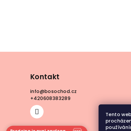
Z
á
Kontakt
p
a
info
@
bosochod.cz
t
+420608383289
í
Tento web
procházen
používání
Prodejna je nyní zavřena