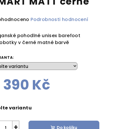
MART MATT černé
ůměrné
ohodnoceno
Podrobnosti hodnocení
dnocení
duktu
anské pohodlné unisex barefoot
obotky v černé matné barvě
IANTA:
zdiček.
 390 Kč
rná
a:
lte variantu
+
Do košíku