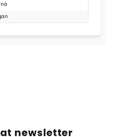
rná
gan
at newsletter