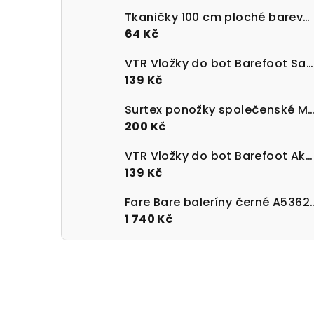
Tkaničky 100 cm ploché barevné 100% bavlna
64 Kč
VTR Vložky do bot Barefoot Sanitized s paměťovou pěnou
139 Kč
Surtex ponožky společenské Merino 90 - 95%
200 Kč
VTR Vložky do bot Barefoot Aktivní uhlí UNI velikost 36-47
139 Kč
Fare Bare baleríny 
1 740 Kč