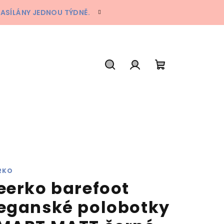
ZASÍLÁNY JEDNOU TÝDNĚ.
Hledat
Přihlášení
Nákupní
košík
RKO
eerko barefoot
eganské polobotky