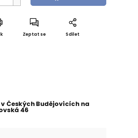
sk
Zeptat se
Sdílet
 v Českých Budějovicích na
fovská 46