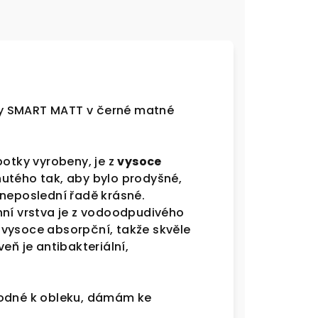
ty SMART MATT v černé matné
botky vyrobeny, je z
vysoce
inutého tak, aby bylo prodyšné,
 neposlední řadě krásné.
hní vrstva je z vodoodpudivého
 vysoce absorpční, takže skvěle
eň je antibakteriální,
hodné k obleku, dámám ke