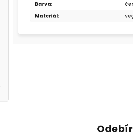
Barva
:
če
Materiál
:
ve
 černé
černé A5362113
Odebír