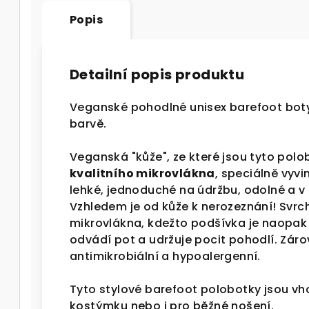
Popis
Detailní popis produktu
Veganské pohodlné unisex barefoot bo
barvě.
Veganská "kůže", ze které jsou tyto polo
kvalitního mikrovlákna
, speciálně vyv
lehké, jednoduché na údržbu, odolné a v
Vzhledem je od kůže k nerozeznání! Svrc
mikrovlákna, kdežto podšívka je naopak
odvádí pot a udržuje pocit pohodlí. Zárov
antimikrobiální a hypoalergenní.
Tyto stylové barefoot polobotky jsou v
kostýmku nebo i pro běžné nošení.