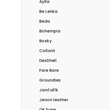
Aylla
Be Lenka
Beda
Bohempia
Bosky
Collonil
DexShell
Fare Bare
Groundies
Jančařík
Jenon leather
OK bare