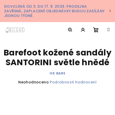
Přejít
DOVOLENÁ OD 3. DO 17. 8. 2026. PRODEJNA
na
ZAVŘENÁ, ZAPLACENÉ OBJEDNÁVKY BUDOU ZASÍLÁNY
obsah
JEDNOU TÝDNĚ.
Nákupn
Hledat
Přihlášení
Barefoot kožené sandály
košík
SANTORINI světle hnědé
OK BARE
Průměrné
Neohodnoceno
Podrobnosti hodnocení
hodnocení
produktu
je
0,0
z
5