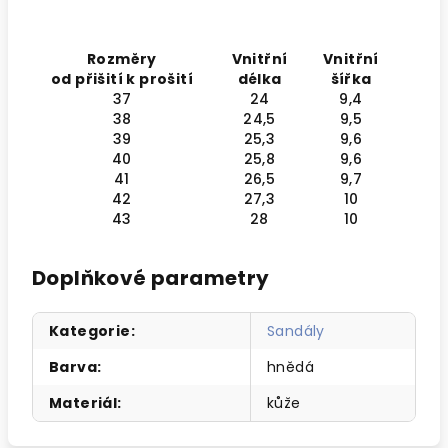
Rozměry
Vnitřní
Vnitřní
od přišití k prošití
délka
šířka
37
24
9,4
38
24,5
9,5
39
25,3
9,6
40
25,8
9,6
41
26,5
9,7
42
27,3
10
43
28
10
Doplňkové parametry
Kategorie
:
Sandály
Barva
:
hnědá
Materiál
:
kůže