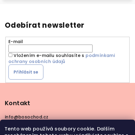
Odebírat newsletter
E-mail
Vložením e-mailu souhlasíte s
podmínkami
ochrany osobních údajů
Přihlásit se
Z
á
p
Kontakt
a
info
@
bosochod.cz
t
+420608383289
í
Tento web používá soubory cookie. Dalším