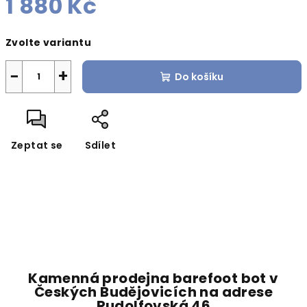
1 880 Kč
Měrná
Zvolte variantu
cena:
−
+
Do košíku
Zeptat se
Sdílet
Kamenná prodejna barefoot bot v
Českých Budějovicích na adrese
Rudolfovská 46