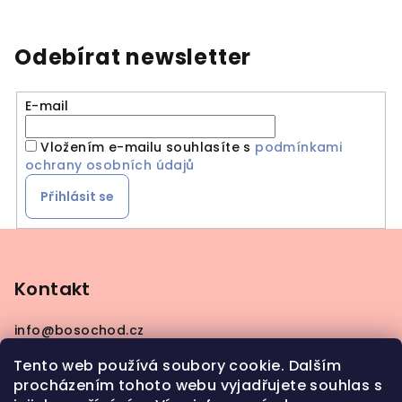
Odebírat newsletter
E-mail
Vložením e-mailu souhlasíte s
podmínkami
ochrany osobních údajů
Přihlásit se
Z
á
p
Kontakt
a
info
@
bosochod.cz
t
+420608383289
í
Tento web používá soubory cookie. Dalším
procházením tohoto webu vyjadřujete souhlas s