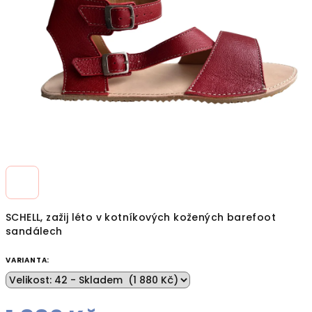
hvězdiček.
SCHELL, zažij léto v kotníkových kožených barefoot
sandálech
VARIANTA: