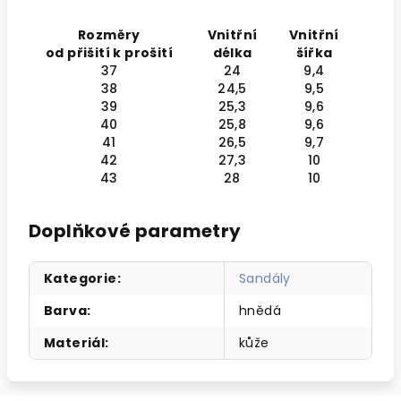
Rozměry
Vnitřní
Vnitřní
od přišití k prošití
délka
šířka
37
24
9,4
38
24,5
9,5
39
25,3
9,6
40
25,8
9,6
41
26,5
9,7
42
27,3
10
43
28
10
Doplňkové parametry
Kategorie
:
Sandály
Barva
:
hnědá
Materiál
:
kůže