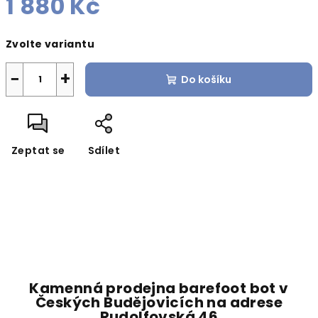
1 880 Kč
Měrná
Zvolte variantu
cena:
−
+
Do košíku
Zeptat se
Sdílet
Kamenná prodejna barefoot bot v
Českých Budějovicích na adrese
Rudolfovská 46