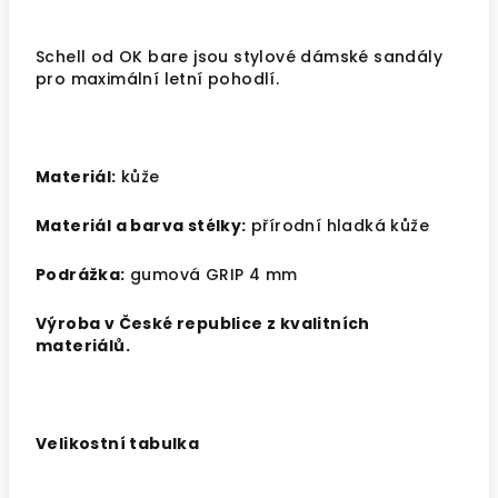
Schell od OK bare jsou stylové dámské sandály
pro maximální letní pohodlí.
Materiál:
kůže
Materiál a barva stélky:
přírodní hladká kůže
Podrážka:
gumová GRIP 4 mm
Výroba v České republice z kvalitních
materiálů.
V
elikostní tabulka