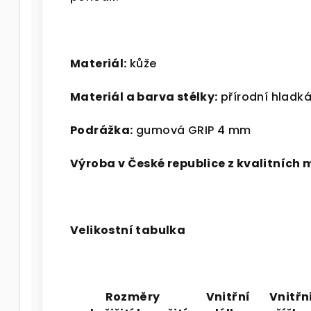
Materiál:
kůže
Materiál a barva stélky:
přírodní hladká
Podrážka:
gumová GRIP 4 mm
Výroba v České republice z kvalitních 
V
elikostní tabulka
Rozměry
Vnitřní
Vnitřn