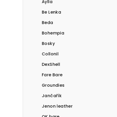
Aylla
Be Lenka
Beda
Bohempia
Bosky
Collonil
DexShell
Fare Bare
Groundies
Jančařík
Jenon leather
OK bare