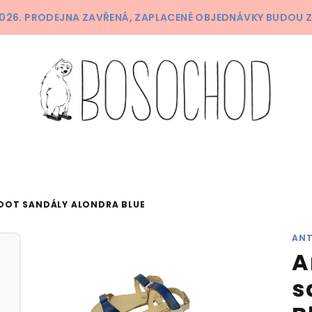
 2026. PRODEJNA ZAVŘENÁ, ZAPLACENÉ OBJEDNÁVKY BUDOU 
OOT SANDÁLY ALONDRA BLUE
ANT
A
s