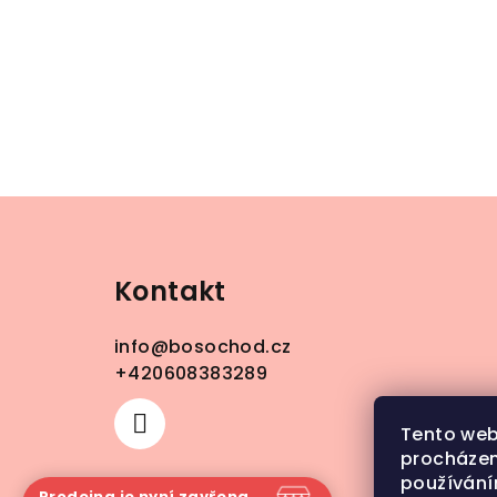
Z
á
Kontakt
p
a
info
@
bosochod.cz
t
+420608383289
í
Tento web
procházen
používání
Prodejna je nyní zavřena