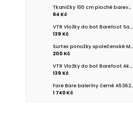
Tkaničky 100 cm ploché barevné 100% bavlna
64 Kč
VTR Vložky do bot Barefoot Sanitized s paměťovou pěnou
139 Kč
Surtex ponožky společenské Merino 90 - 95%
200 Kč
VTR Vložky do bot Barefoot Aktivní uhlí UNI velikost 36-47
139 Kč
Fare Bare baleríny 
1 740 Kč