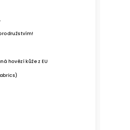
.
obrodružstvím!
aná hovězí kůže z EU
abrics)