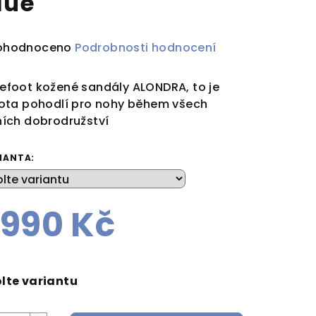
lue
ůměrné
ohodnoceno
Podrobnosti hodnocení
dnocení
duktu
efoot kožené sandály ALONDRA, to je
tota pohodlí pro nohy během všech
ních dobrodružství
IANTA:
zdiček.
 990 Kč
rná
a:
lte variantu