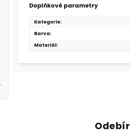
Doplňkové parametry
Kategorie
:
Barva
:
Materiál
:
 černé
černé A5362113
Odebír