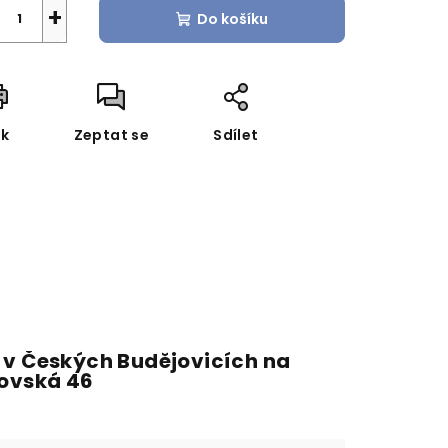
+
Do košíku
sk
Zeptat se
Sdílet
 v Českých Budějovicích na
fovská 46