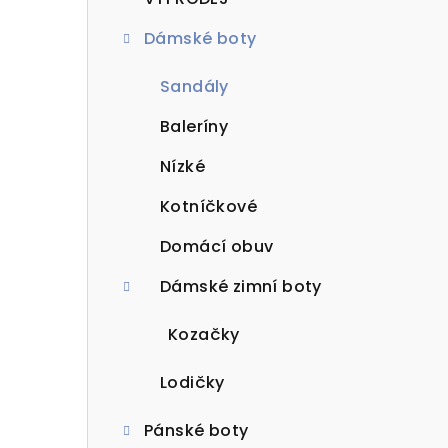
t
Dámské boty
r
a
Sandály
n
Baleríny
n
Nízké
í
Kotníčkové
p
Domácí obuv
a
Dámské zimní boty
n
Kozačky
e
Lodičky
l
Pánské boty