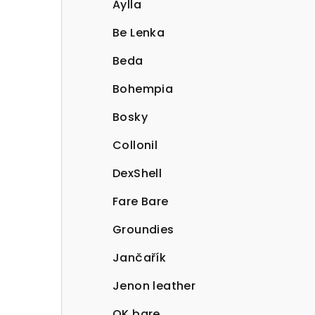
Aylla
Be Lenka
Beda
Bohempia
Bosky
Collonil
DexShell
Fare Bare
Groundies
Jančařík
Jenon leather
OK bare