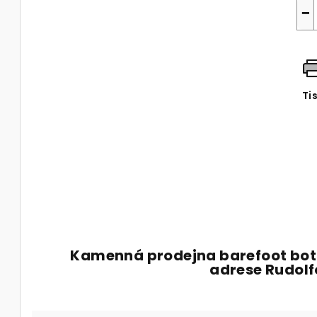
−
Ti
Kamenná prodejna barefoot bot
adrese Rudol