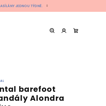
ZASÍLÁNY JEDNOU TÝDNĚ.
Hledat
Přihlášení
Nákupní
košík
AL
ntal barefoot
andály Alondra