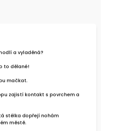
ohodlí a vyladěná?
o to dělané!
dou mačkat.
u zajistí kontakt s povrchem a
ká stélka dopřejí nohám
eném městě.