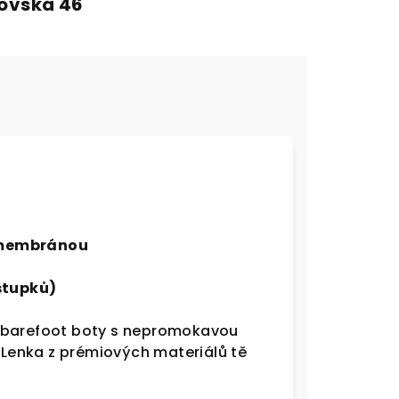
fovská 46
 membránou
stupků)
é barefoot boty s nepromokavou
Lenka z prémiových materiálů tě