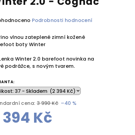
inter 2.0 - Cognac
ůměrné
ohodnoceno
Podrobnosti hodnocení
dnocení
duktu
ino vlnou zateplené zimní kožené
efoot boty Winter
Lenka Winter 2.0 barefoot novinka na
é podrážce, s novým tvarem.
zdiček.
IANTA:
ndardní cena:
3 990 Kč
–40 %
 394 Kč
rná