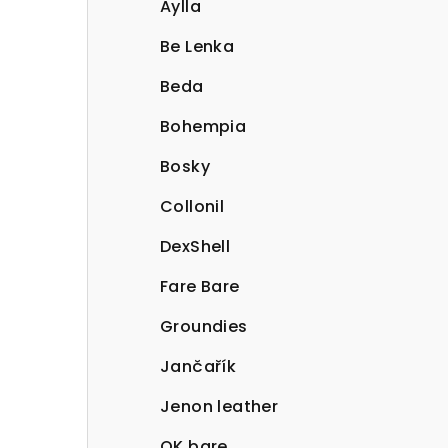
Aylla
Be Lenka
Beda
Bohempia
Bosky
Collonil
DexShell
Fare Bare
Groundies
Jančařík
Jenon leather
OK bare