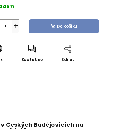
a:
ladem
+
Do košíku
sk
Zeptat se
Sdílet
 v Českých Budějovicích na