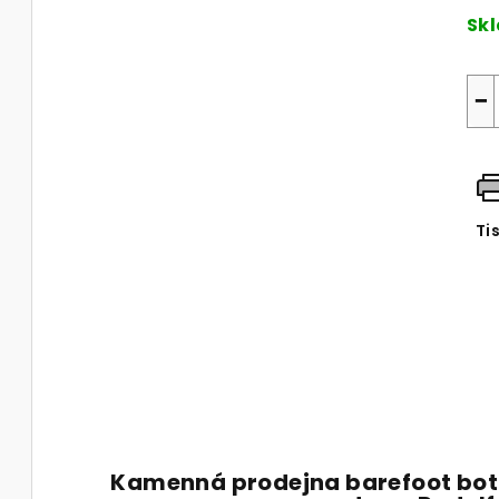
cen
Sk
−
Ti
Kamenná prodejna barefoot bot