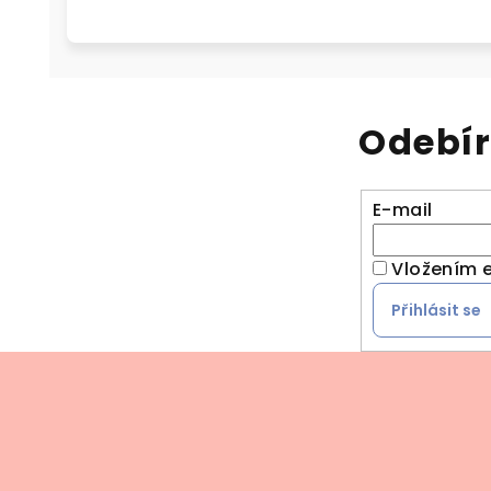
Odebír
E-mail
Vložením e
Přihlásit se