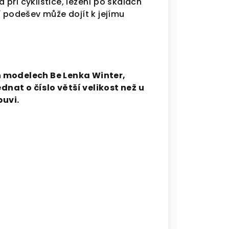
při cyklistice, lezení po skalách
í podešev může dojít k jejímu
h modelech Be Lenka Winter,
nat o číslo větší velikost než u
uvi.