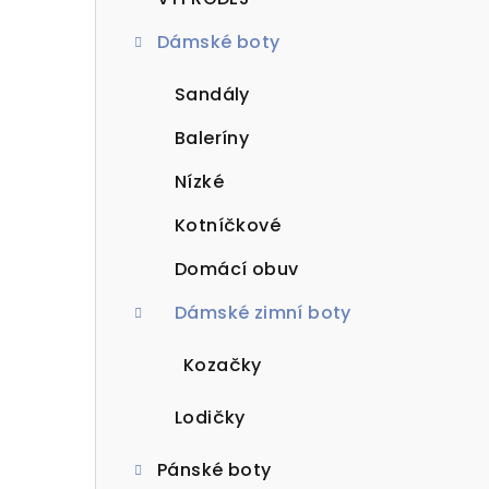
t
Dámské boty
r
a
Sandály
n
Baleríny
n
Nízké
í
Kotníčkové
p
Domácí obuv
a
Dámské zimní boty
n
Kozačky
e
Lodičky
l
Pánské boty