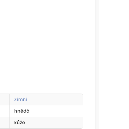
Zimní
hnědá
kůže