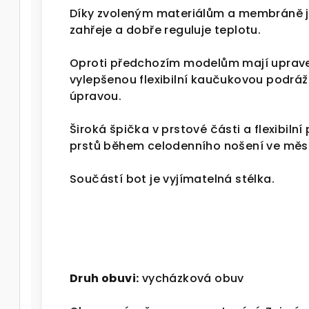
Díky zvoleným materiálům a membráně 
zahřeje a dobře reguluje teplotu.
Oproti předchozím modelům mají uprave
vylepšenou flexibilní kaučukovou podráž
úpravou.
Široká špička v prstové části a flexibil
prstů během celodenního nošení ve městě
Součástí bot je vyjímatelná stélka.
Druh obuvi:
vycházková obuv