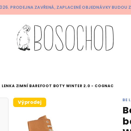
 2026. PRODEJNA ZAVŘENÁ, ZAPLACENÉ OBJEDNÁVKY BUDOU 
E LENKA ZIMNÍ BAREFOOT BOTY WINTER 2.0 - COGNAC
BE 
Výprodej
B
b