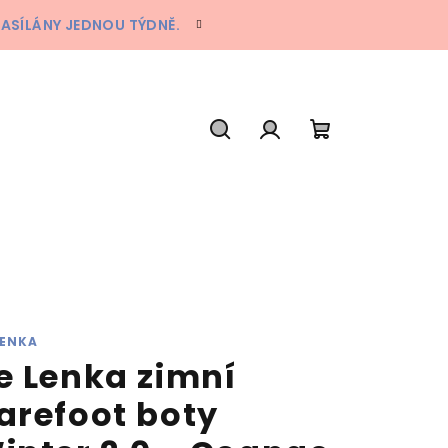
ZASÍLÁNY JEDNOU TÝDNĚ.
Hledat
Přihlášení
Nákupní
košík
LENKA
e Lenka zimní
arefoot boty