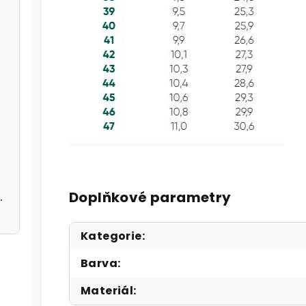
 černé
Doplňkové parametry
černé A5362113
Kategorie
:
Barva
:
Materiál
: