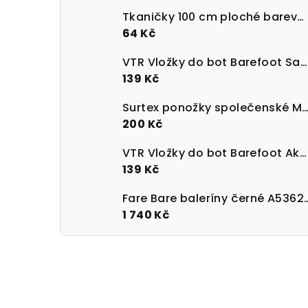
Tkaničky 100 cm ploché barevné 100% bavlna
64 Kč
VTR Vložky do bot Barefoot Sanitized s paměťovou pěnou
139 Kč
Surtex ponožky společenské Merino 90 - 95%
200 Kč
VTR Vložky do bot Barefoot Aktivní uhlí UNI velikost 36-47
139 Kč
Fare Bare baleríny 
1 740 Kč