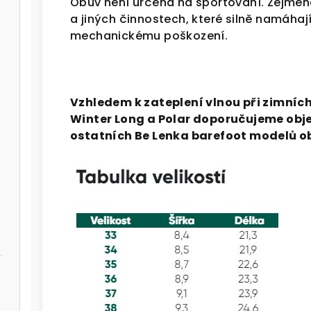
Obuv není určena na sportování. Zejména 
a jiných činnostech, které silně namáhaj
mechanickému poškození.
Vzhledem k zateplení vlnou při zimníc
Winter Long a Polar doporučujeme objed
ostatních Be Lenka barefoot modelů ob