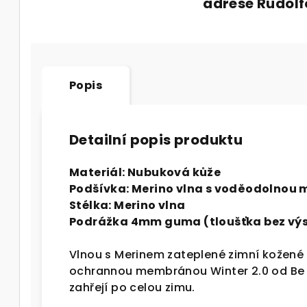
adrese Rudol
Popis
Detailní popis produktu
Materiál: Nubuková kůže
Podšívka: Merino vlna s voděodolnou
Stélka: Merino vlna
Podrážka
4mm guma (tloušťka bez vý
Vlnou s Merinem zateplené zimní kožen
ochrannou membránou Winter 2.0 od Be 
zahřejí po celou zimu.