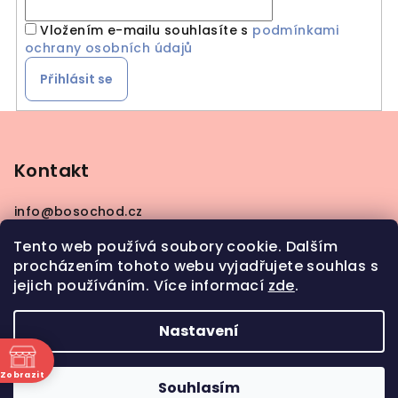
Vložením e-mailu souhlasíte s
podmínkami
ochrany osobních údajů
Přihlásit se
Z
á
p
Kontakt
a
info
@
bosochod.cz
t
+420608383289
í
Tento web používá soubory cookie. Dalším
procházením tohoto webu vyjadřujete souhlas s
jejich používáním. Více informací
zde
.
Nastavení
Copyright 2026
Bosochod
. Všechna práva
vyhrazena.
Zobrazit
Souhlasím
ně