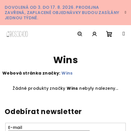
Přejít
DOVOLENÁ OD 3. DO 17. 8. 2026. PRODEJNA
na
ZAVŘENÁ, ZAPLACENÉ OBJEDNÁVKY BUDOU ZASÍLÁNY
obsah
JEDNOU TÝDNĚ.
Nákupn
Hledat
Přihlášení
Wins
košík
Webová stránka značky:
Wins
Žádné produkty značky
Wins
nebyly nalezeny...
Odebírat newsletter
E-mail