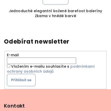
Jednoduché elegantní kožené barefoot baleríny
Zkama v hnědé barvě
Odebírat newsletter
E-mail
Vložením e-mailu souhlasíte s
podmínkami
ochrany osobních údajů
Přihlásit se
Z
á
p
Kontakt