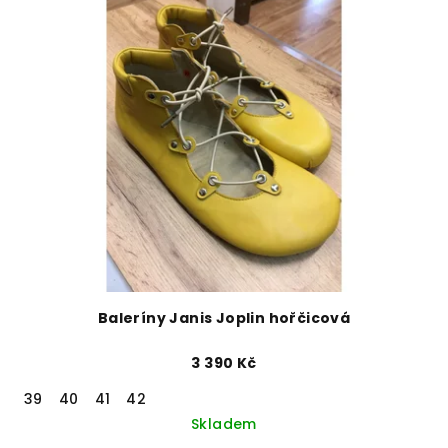
Baleríny Janis Joplin hořčicová
3 390 Kč
39
40
41
42
Skladem