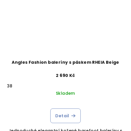
Angles Fashion baleríny s páskem RHEIA Beige
2 690 Kč
38
Skladem
Detail
Jednoduché elegantní kožené barefoot baleríny s