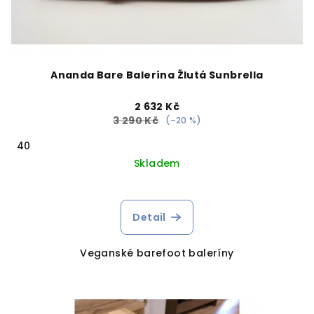
Ananda Bare Balerína Žlutá Sunbrella
2 632 Kč
3 290 Kč
(–20 %)
40
Skladem
Detail
Veganské barefoot baleríny