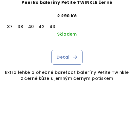
Peerko baleríny Petite TWINKLE černé
2 290 Kč
37
38
40
42
43
Skladem
Detail
Extra lehké a ohebné barefoot baleríny Petite Twinkle
z černé kůže s jemným černým potiskem