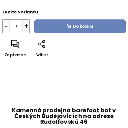
Měrná
Zvolte variantu
cena:
−
+
Do košíku
Zeptat se
Sdílet
Kamenná prodejna barefoot bot v
Českých Budějovicích na adrese
Rudolfovská 46