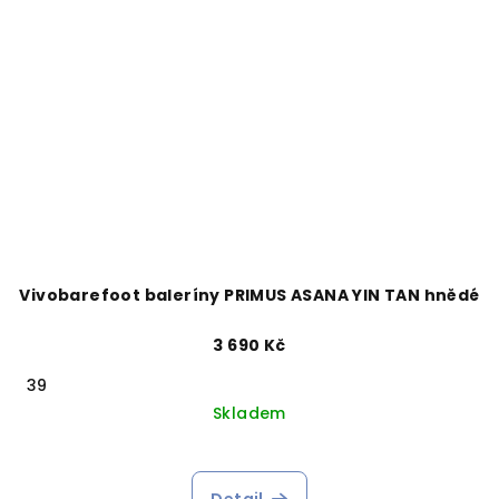
Vivobarefoot baleríny PRIMUS ASANA YIN TAN hnědé
3 690 Kč
39
Skladem
Detail