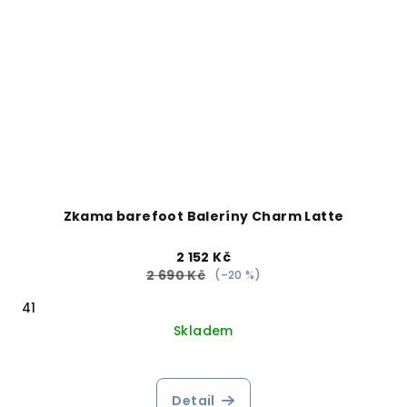
Zkama barefoot Baleríny Charm Latte
2 152 Kč
2 690 Kč
(–20 %)
41
Skladem
Detail