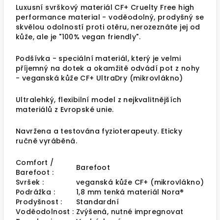
Luxusní svrškový materiál CF+ Cruelty Free high
performance material - voděodolný, prodyšný se
skvělou odolností proti otěru, nerozeznáte jej od
kůže, ale je "100% vegan friendly".
Podšívka - speciální materiál, který je velmi
příjemný na dotek a okamžitě odvádí pot z nohy
-
veganská kůže CF+ UltraDry (mikrovlákno)
Ultralehký, flexibilní model z nejkvalitnějších
materiálů z Evropské unie.
Navržena a testována fyzioterapeuty. Eticky
ručně vyráběná.
Comfort /
Barefoot
Barefoot :
Svršek :
veganská kůže CF+ (mikrovlákno)
Podrážka :
1,8 mm tenká materiál
Nora®️
Prodyšnost :
Standardní
Voděodolnost :
Zvýšená, nutné impregnovat