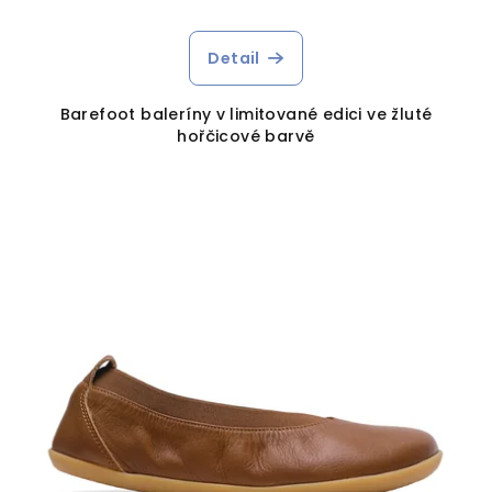
Průměrné
hodnocení
produktu
Detail
je
4,0
Barefoot baleríny v limitované edici ve žluté
z
hořčicové barvě
5
hvězdiček.