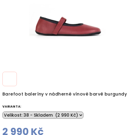
hvězdiček.
Barefoot baleríny v nádherné vínové barvě burgundy
VARIANTA:
2 990 Kč