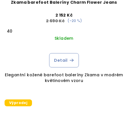
Zkama barefoot Baleríny Charm Flower Jeans
2 152 Kč
2 690 Kč
(–20 %)
40
Skladem
Detail
Elegantní kožené barefoot baleríny Zkama v modrém
květinovém vzoru
Výprodej