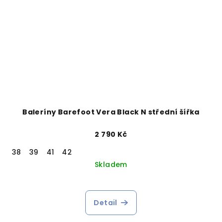
Baleríny Barefoot Vera Black N střední šířka
2 790 Kč
38
39
41
42
Skladem
Detail