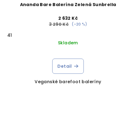
Ananda Bare Balerína Zelená Sunbrella
2 632 Kč
3 290 Kč
(–20 %)
41
Skladem
Detail
Veganské barefoot baleríny