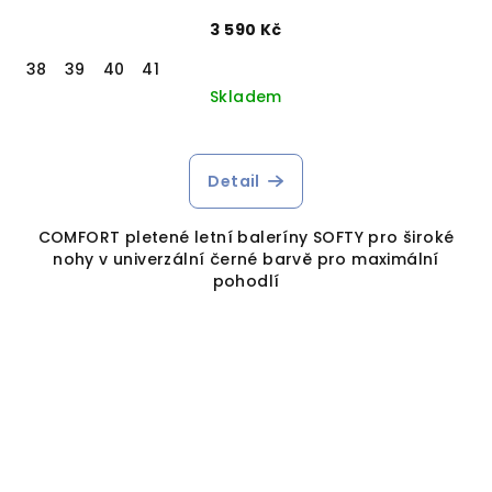
3 590 Kč
38
39
40
41
Skladem
Detail
COMFORT pletené letní baleríny SOFTY pro široké
nohy v univerzální černé barvě pro maximální
pohodlí