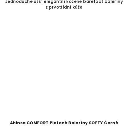
Jednoduché užší elegantní kožené barefoot baleríny
z prvotřídní kůže
Ahinsa COMFORT Pletené Baleríny SOFTY Černé