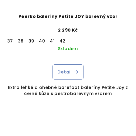
Peerko baleríny Petite JOY barevný vzor
2 290 Kč
37
38
39
40
41
42
Skladem
Detail
Extra lehké a ohebné barefoot baleríny Petite Joy z
černé kůže s pestrobarevným vzorem