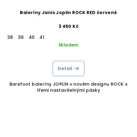
Baleríny Janis Joplin ROCK RED červené
3 450 Kč
38
39
40
41
Skladem
Detail
Barefoot baleríny JOPLIN v novém designu ROCK s
třemi nastavitelnými pásky