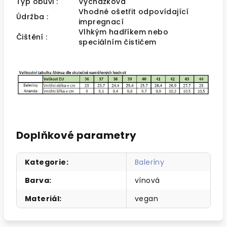
Typ obuvi :
Vycházková
Vhodné ošetřit odpovídající
Údržba :
impregnací
Vlhkým hadříkem nebo
Čištění :
speciálním čističem
Doplňkové parametry
Kategorie
:
Baleríny
Barva
:
vínová
Materiál
:
vegan