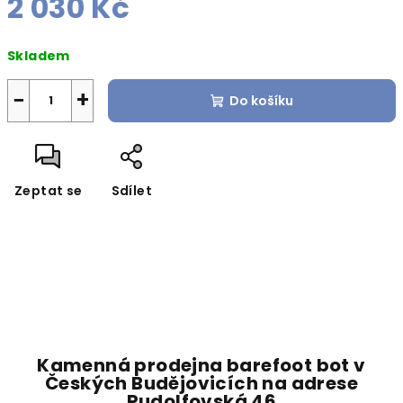
2 030 Kč
Měrná
Skladem
cena:
−
+
Do košíku
Zeptat se
Sdílet
Kamenná prodejna barefoot bot v
Českých Budějovicích na adrese
Rudolfovská 46