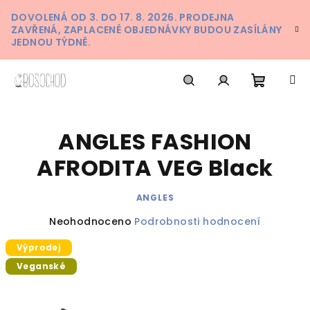
Přejít
DOVOLENÁ OD 3. DO 17. 8. 2026. PRODEJNA
na
ZAVŘENÁ, ZAPLACENÉ OBJEDNÁVKY BUDOU ZASÍLÁNY
obsah
JEDNOU TÝDNĚ.
Nákupn
Hledat
Přihlášení
ANGLES FASHION
košík
AFRODITA VEG Black
ANGLES
Průměrné
Neohodnoceno
Podrobnosti hodnocení
hodnocení
Výprodej
produktu
je
Veganské
0,0
z
5