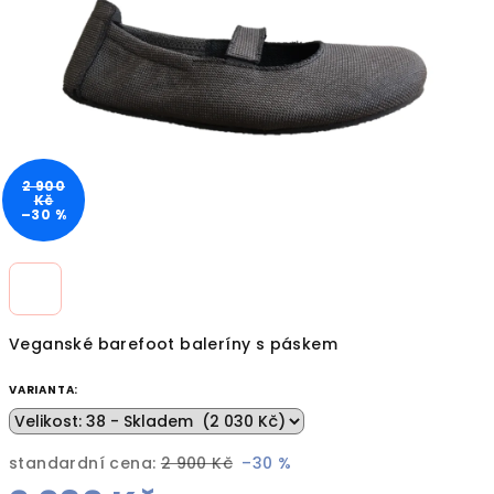
hvězdiček.
2 900
Kč
–30 %
Veganské barefoot baleríny s páskem
VARIANTA:
standardní cena:
2 900 Kč
–30 %