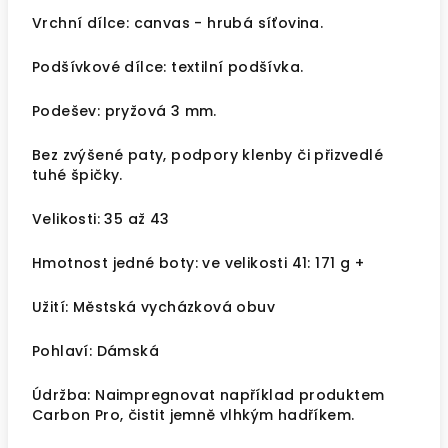
Vrchní dílce:
canvas - hrubá síťovina
.
Podšívkové dílce:
textilní podšívka
.
Podešev: pryžová 3 mm.
Bez zvýšené paty, podpory klenby či přizvedlé
tuhé špičky.
Velikosti: 35 až 43
Hmotnost jedné boty: ve velikosti 41: 171 g +
Užití: Městská vycházková obuv
Pohlaví: Dámská
Údržba: Naimpregnovat například produktem
Carbon Pro, čistit jemně vlhkým hadříkem.