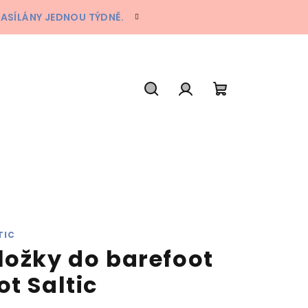
ZASÍLÁNY JEDNOU TÝDNĚ.
Hledat
Přihlášení
Nákupní
košík
TIC
ložky do barefoot
ot Saltic