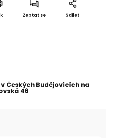
sk
Zeptat se
Sdílet
 v Českých Budějovicích na
fovská 46