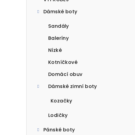
t
Dámské boty
r
a
Sandály
n
Baleríny
n
Nízké
í
Kotníčkové
p
Domácí obuv
a
Dámské zimní boty
n
Kozačky
e
Lodičky
l
Pánské boty