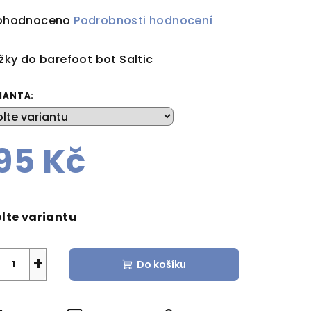
ůměrné
ohodnoceno
Podrobnosti hodnocení
dnocení
duktu
žky do barefoot bot Saltic
IANTA:
zdiček.
95 Kč
rná
a:
lte variantu
+
Do košíku