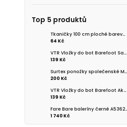
Top 5 produktů
Tkaničky 100 cm ploché barevné 100% bavlna
64 Kč
VTR Vložky do bot Barefoot Sanitized s paměťovou pěnou
139 Kč
Surtex ponožky společenské Merino 90 - 95%
200 Kč
VTR Vložky do bot Barefoot Aktivní uhlí UNI velikost 36-47
139 Kč
Fare Bare baleríny 
1 740 Kč