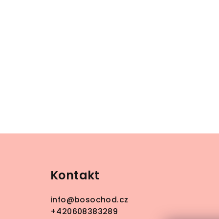
Z
á
Kontakt
p
a
info
@
bosochod.cz
t
+420608383289