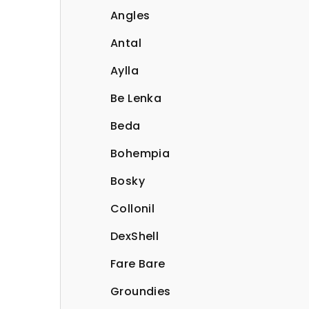
Angles
Antal
Aylla
Be Lenka
Beda
Bohempia
Bosky
Collonil
DexShell
Fare Bare
Groundies