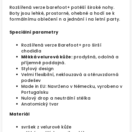
Rozšířená verze barefoot+ potěší široké nohy.
Boty jsou lehké, prostorné, ohebné a hodí se k
formálnímu oblečení n a jednání i na letní party.
Speciální parametry
Rozšířená verze Barefoot+ pro širší
chodidla
Měkká velurová kůže:
prodyšná, odolná a
příjemně poddajná.
Stylový design
Velmi flexibilní, neklouzavá a otěruvzdorná
podešev
Made in EU:
Navrženo v Německu
, vyrobeno v
Portugalsku
Nulový drop a neutrální stélka
Anatomický tvar
Materiál
svršek z velurové kůže