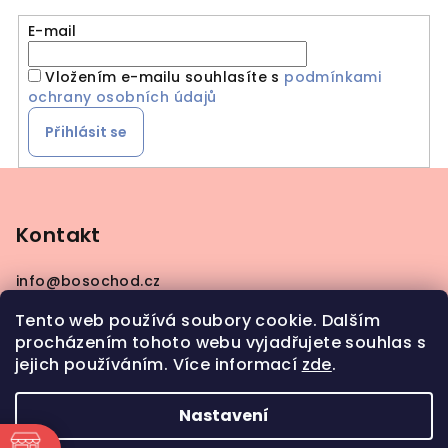
E-mail
Vložením e-mailu souhlasíte s
podmínkami
ochrany osobních údajů
Přihlásit se
Z
á
p
Kontakt
a
info
@
bosochod.cz
t
+420608383289
í
Tento web používá soubory cookie. Dalším
procházením tohoto webu vyjadřujete souhlas s
jejich používáním. Více informací
zde
.
Nastavení
Copyright 2026
Bosochod
. Všechna práva