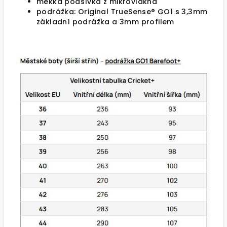
měkká podšívka z mikrovlákna
podrážka: Original TrueSense® GO1 s 3,3mm
základní podrážka a 3mm profilem