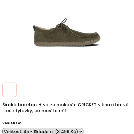
z
5
hvězdiček.
Široká barefoot+ verze mokasín CRICKET v khaki barvě
jsou stylovky, co musíte mít
VARIANTA: