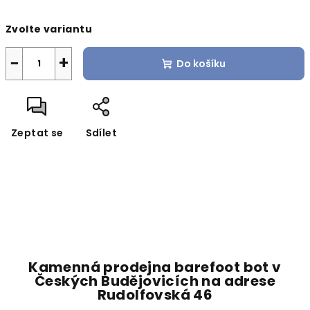
Měrná
Zvolte variantu
cena:
−
+
Do košíku
Zeptat se
Sdílet
Kamenná prodejna barefoot bot v
Českých Budějovicích na adrese
Rudolfovská 46