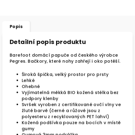
Popis
Detailní popis produktu
Barefoot domácí papuče od českého výrobce
Pegres. Bačkory, které nohy zahřejí i oko potěší.
Široká špička, velký prostor pro prsty
Lehké
Ohebné
Vyjímatelná měkká BIO kožená stélka bez
podpory klenby
Svršek vyroben z certifikované ovčí vlny ve
žluté barvě (černé a růžové jsou z
polyesteru z recyklovaných PET lahví)
Kožená podšívka pouze na bocích v místě
gumy
Gumová 3mm podrážka