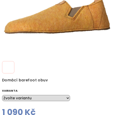
hvězdiček.
Domácí barefoot obuv
VARIANTA:
1 090 Kč