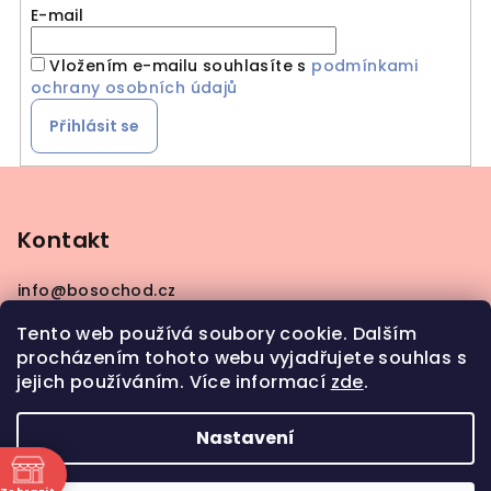
E-mail
Vložením e-mailu souhlasíte s
podmínkami
ochrany osobních údajů
Přihlásit se
Z
á
p
Kontakt
a
info
@
bosochod.cz
t
+420608383289
í
Tento web používá soubory cookie. Dalším
procházením tohoto webu vyjadřujete souhlas s
jejich používáním. Více informací
zde
.
Nastavení
Copyright 2026
Bosochod
. Všechna práva
vyhrazena.