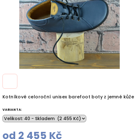
hvězdiček.
Kotníkové celoroční unisex barefoot boty z jemné kůže
VARIANTA:
od
2 455 Kč