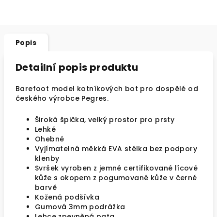
Popis
Detailní popis produktu
Barefoot model kotníkových bot pro dospělé od
českého výrobce Pegres.
Široká špička, velký prostor pro prsty
Lehké
Ohebné
Vyjímatelná měkká EVA stélka bez podpory
klenby
Svršek vyroben z jemné certifikované lícové
kůže s okopem z pogumované kůže v černé
barvě
Kožená podšívka
Gumová 3mm podrážka
Lehce zpevněná pata