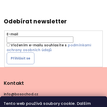
Odebírat newsletter
E-mail
Vložením e-mailu souhlasíte s
podmínkami
ochrany osobních údajů
Přihlásit se
Z
á
p
Kontakt
a
info
@
bosochod.cz
t
+420608383289
í
Tento web používá soubory cookie. Dalším