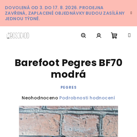
Přejít
DOVOLENÁ OD 3. DO 17. 8. 2026. PRODEJNA
na
ZAVŘENÁ, ZAPLACENÉ OBJEDNÁVKY BUDOU ZASÍLÁNY
obsah
JEDNOU TÝDNĚ.
Nákupn
Hledat
Přihlášení
Barefoot Pegres BF70
košík
modrá
PEGRES
Průměrné
Neohodnoceno
Podrobnosti hodnocení
hodnocení
produktu
je
0,0
z
5