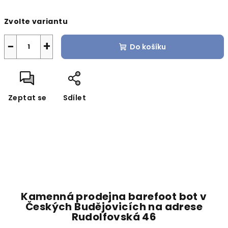
Měrná
Zvolte variantu
cena:
−
+
Do košíku
Zeptat se
Sdílet
Kamenná prodejna barefoot bot v
Českých Budějovicích na adrese
Rudolfovská 46