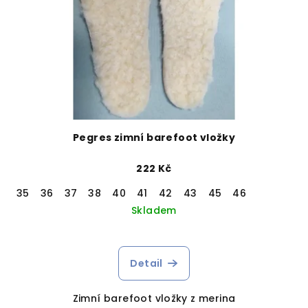
Pegres zimní barefoot vložky
222 Kč
35
36
37
38
40
41
42
43
45
46
Skladem
Detail
Zimní barefoot vložky z merina