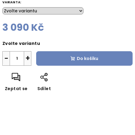
VARIANTA:
3 090 Kč
Měrná
Zvolte variantu
cena:
−
+
Do košíku
Zeptat se
Sdílet