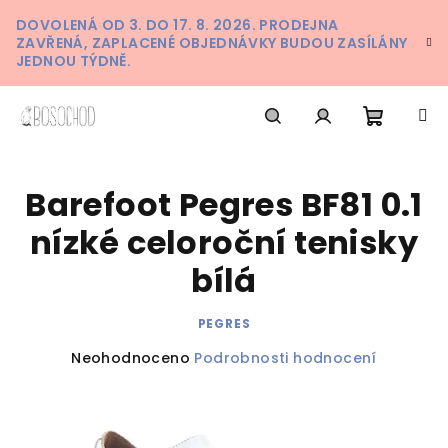
Přejít
DOVOLENÁ OD 3. DO 17. 8. 2026. PRODEJNA
na
ZAVŘENÁ, ZAPLACENÉ OBJEDNÁVKY BUDOU ZASÍLÁNY
obsah
JEDNOU TÝDNĚ.
Nákupn
Hledat
Přihlášení
Barefoot Pegres BF81 0.1
košík
nízké celoroční tenisky
bílá
PEGRES
Průměrné
Neohodnoceno
Podrobnosti hodnocení
hodnocení
produktu
je
0,0