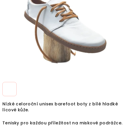
z
5
hvězdiček.
Nízké celoroční unisex barefoot boty z bílé hladké
lícové kůže.
Tenisky pro každou příležitost na miskové podrážce.