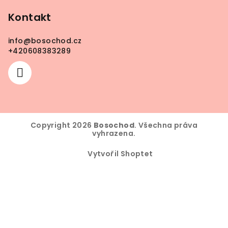
á
p
Kontakt
a
info
@
bosochod.cz
t
+420608383289
í
Copyright 2026
Bosochod
. Všechna práva
vyhrazena.
Vytvořil Shoptet