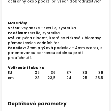
ochranný okop podrží při všech dobrodružstvích.
Materiály
Vršek:
veganské - t
extilie, s
yntetika
Podšívka:
textilie,
s
yntetika
Stélka:
pěna Bloom®, která se získává z biomasy
přemnožených vodních řas
Podešev:
3mm pryžová podešev
+ 4mm vzorek
, s
patentovanou ochranou odolnou proti
propíchnutí.
Velikostní tabulka
EU
35
36
37
38
39
cm
23
23,5
24
25
25,5
Doplňkové parametry