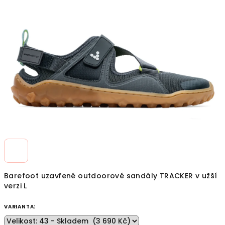
z
5
hvězdiček.
Barefoot uzavřené outdoorové sandály TRACKER v užší
verzi L
VARIANTA: