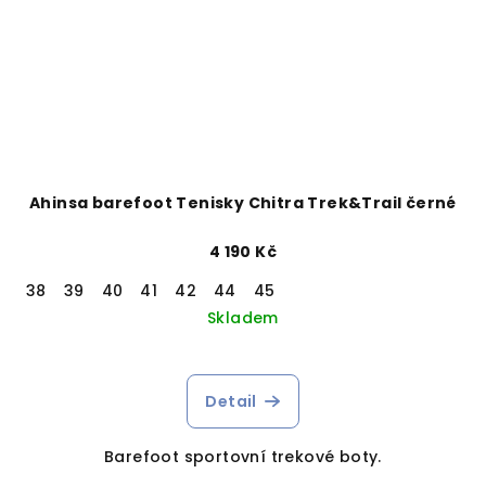
Ahinsa barefoot Tenisky Chitra Trek&Trail černé
4 190 Kč
38
39
40
41
42
44
45
Skladem
Detail
Barefoot sportovní trekové boty.