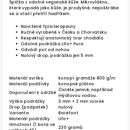
Špička z odolné veganské kůže. Mikrovlákno,
které vypadá jako kůže, je prodyšné, nepoškrábe
se a stačí přetřít hadříkem.
Navržené fyzioterapeuty
Ručně vyrobené v Česku a Chorvatsku
Respektují anatomický tvar chodidla
Odolná podrážka
Lifo+ Pura
Odvádí pot od nohou
Nulový drop, podrážka jen 5 mm
Materiál svršku
konopí gramáže 800 g/m
Materiál podšívky
konopné plátno
Čistěte jemně, například
Doporučení k údržbě
mýdlovou vodou.
Výška podrážky
3 mm + 2 mm vzorek
Drop (podpatek)
nulový
Varianta
Barefoot
Materiál podrážky
Lifo+
Hmotnost (1 bota ve
230 gramů