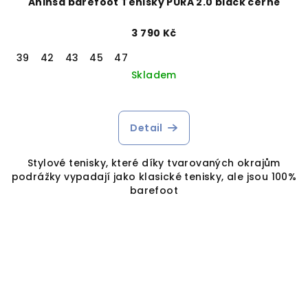
Ahinsa barefoot Tenisky PURA 2.0 black černé
3 790 Kč
39
42
43
45
47
Skladem
Detail
Stylové tenisky, které díky tvarovaných okrajům
podrážky vypadají jako klasické tenisky, ale jsou 100%
barefoot