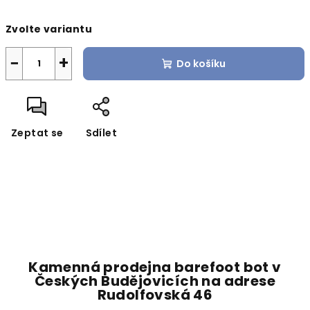
Měrná
Zvolte variantu
cena:
−
+
Do košíku
Zeptat se
Sdílet
Kamenná prodejna barefoot bot v
Českých Budějovicích na adrese
Rudolfovská 46