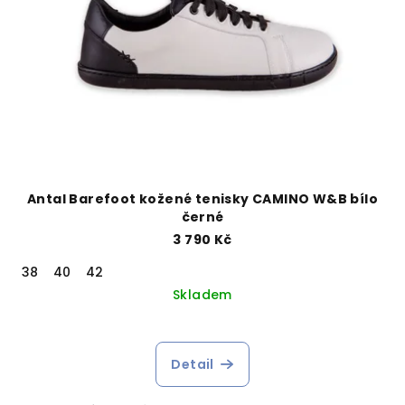
Antal Barefoot kožené tenisky CAMINO W&B bílo
černé
3 790 Kč
38
40
42
Skladem
Detail