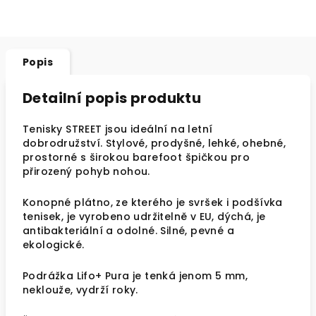
Popis
Detailní popis produktu
Tenisky STREET jsou ideální na letní
dobrodružství. Stylové, prodyšné, lehké, ohebné,
prostorné s širokou barefoot špičkou pro
přirozený pohyb nohou.
Konopné plátno, ze kterého je svršek i podšívka
tenisek, je vyrobeno udržitelně v EU, dýchá, je
antibakteriální a odolné. Silné, pevné a
ekologické.
P
odrážka
Lifo+ Pura je tenká jenom 5 mm,
neklouže, vydrží roky.