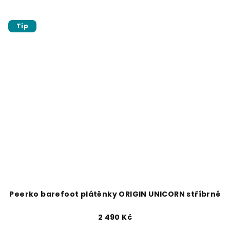
Tip
Peerko barefoot plátěnky ORIGIN UNICORN stříbrné
2 490 Kč