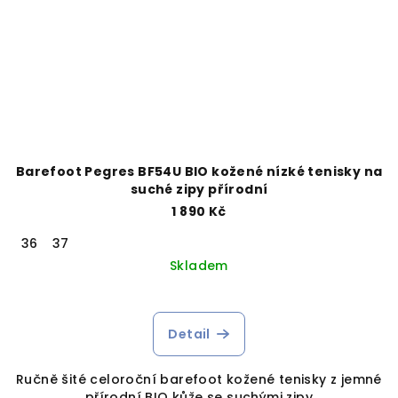
Barefoot Pegres BF54U BIO kožené nízké tenisky na
suché zipy přírodní
1 890 Kč
36
37
Skladem
Detail
Ručně šité celoroční barefoot kožené tenisky z jemné
přírodní BIO kůže se suchými zipy