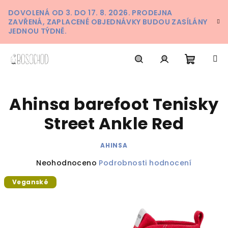
Přejít
DOVOLENÁ OD 3. DO 17. 8. 2026. PRODEJNA
na
ZAVŘENÁ, ZAPLACENÉ OBJEDNÁVKY BUDOU ZASÍLÁNY
obsah
JEDNOU TÝDNĚ.
Nákupn
Hledat
Přihlášení
Ahinsa barefoot Tenisky
košík
Street Ankle Red
AHINSA
Průměrné
Neohodnoceno
Podrobnosti hodnocení
hodnocení
Veganské
produktu
je
0,0
z
5