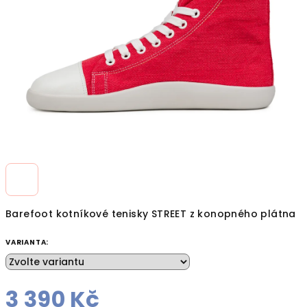
hvězdiček.
Barefoot kotníkové tenisky STREET z konopného plátna
VARIANTA:
3 390 Kč