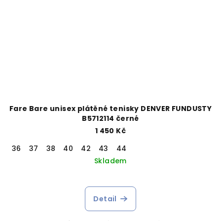
Fare Bare unisex plátěné tenisky DENVER FUNDUSTY
B5712114 černé
1 450 Kč
36
37
38
40
42
43
44
Skladem
Detail