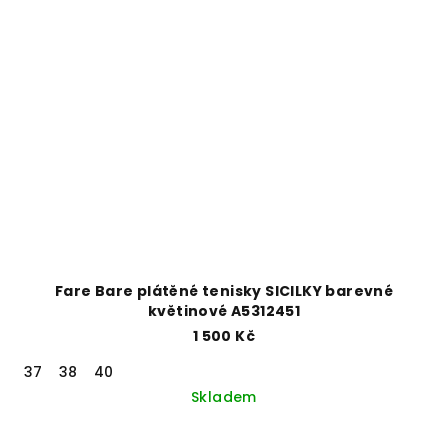
Fare Bare plátěné tenisky SICILKY barevné
květinové A5312451
1 500 Kč
37
38
40
Skladem