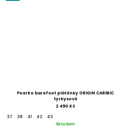
Peerko barefoot plátěnky ORIGIN CARIBIC
tyrkysové
2 490 Kč
37
38
41
42
43
Skladem