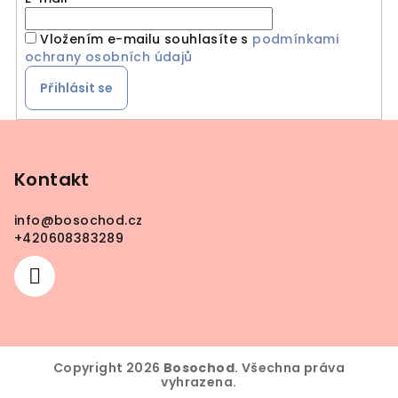
Vložením e-mailu souhlasíte s
podmínkami
ochrany osobních údajů
Přihlásit se
Z
á
p
Kontakt
a
info
@
bosochod.cz
t
+420608383289
í
Copyright 2026
Bosochod
. Všechna práva
vyhrazena.