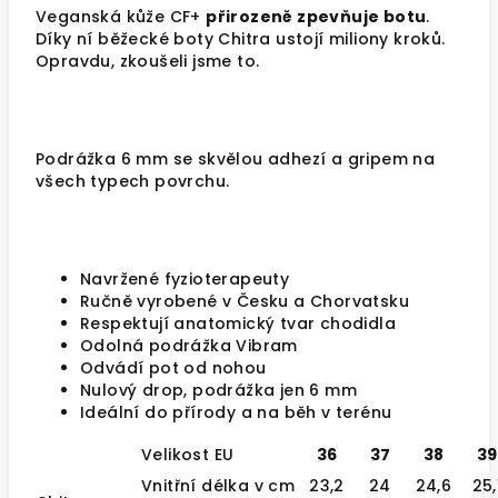
Veganská kůže CF+
přirozeně zpevňuje botu
.
Díky ní běžecké boty Chitra ustojí miliony kroků.
Opravdu, zkoušeli jsme to.
Podrážka 6 mm se skvělou adhezí a gripem na
všech typech povrchu.
Navržené fyzioterapeuty
Ručně vyrobené v Česku a Chorvatsku
Respektují anatomický tvar chodidla
Odolná podrážka Vibram
Odvádí pot od nohou
Nulový drop, podrážka jen 6 mm
Ideální do přírody a na běh v terénu
Velikost EU
36
37
38
39
Vnitřní délka v cm
23,2
24
24,6
25,