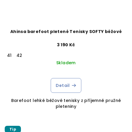
Ahinsa barefoot pletené Tenisky SOFTY béžové
3 190 Kč
41
42
Skladem
Detail
Barefoot lehké béžové tenisky z příjemné pružné
pleteniny
Tip