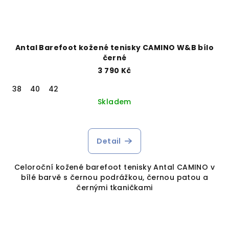
Antal Barefoot kožené tenisky CAMINO W&B bílo
černé
3 790 Kč
38
40
42
Skladem
Detail
Celoroční kožené barefoot tenisky Antal CAMINO v
bílé barvě s černou podrážkou, černou patou a
černými tkaničkami