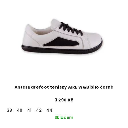
Antal Barefoot tenisky AIRE W&B bílo černé
3 290 Kč
38
40
41
42
44
Skladem