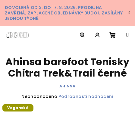
Přejít
DOVOLENÁ OD 3. DO 17. 8. 2026. PRODEJNA
na
ZAVŘENÁ, ZAPLACENÉ OBJEDNÁVKY BUDOU ZASÍLÁNY
obsah
JEDNOU TÝDNĚ.
Nákupn
Hledat
Přihlášení
Ahinsa barefoot Tenisky
košík
Chitra Trek&Trail černé
AHINSA
Průměrné
Neohodnoceno
Podrobnosti hodnocení
hodnocení
Veganské
produktu
je
0,0
z
5