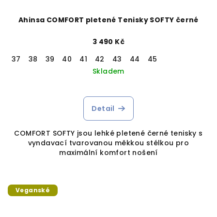
Ahinsa COMFORT pletené Tenisky SOFTY černé
3 490 Kč
37
38
39
40
41
42
43
44
45
Skladem
Detail
COMFORT SOFTY jsou lehké pletené černé tenisky s
vyndavací tvarovanou měkkou stélkou pro
maximální komfort nošení
Veganské