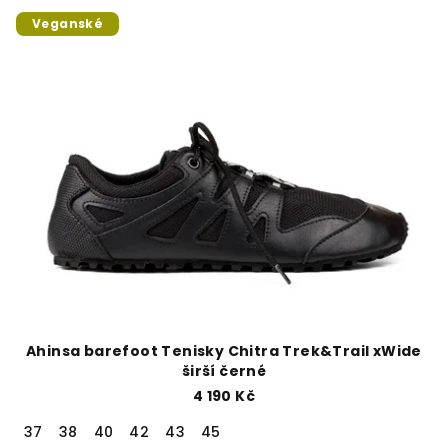
Veganské
Ahinsa barefoot Tenisky Chitra Trek&Trail xWide
širší černé
4 190 Kč
37
38
40
42
43
45