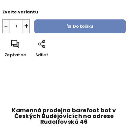
Měrná
Zvolte variantu
cena:
−
+
Do košíku
Zeptat se
Sdílet
Kamenná prodejna barefoot bot v
Českých Budějovicích na adrese
Rudolfovská 46