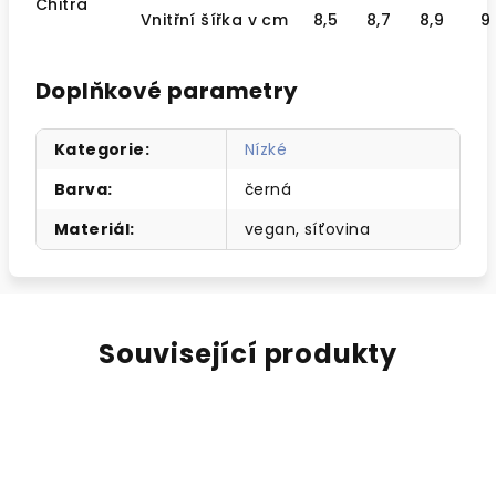
Chitra
Vnitřní šířka v cm
8,5
8,7
8,9
9
Doplňkové parametry
Kategorie
:
Nízké
Barva
:
černá
Materiál
:
vegan, síťovina
Související produkty