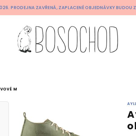
 2026. PRODEJNA ZAVŘENÁ, ZAPLACENÉ OBJEDNÁVKY BUDOU 
IVOVÉ M
AYL
A
o