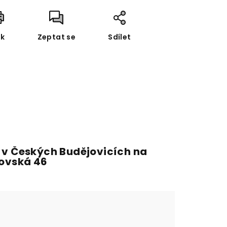
sk
Zeptat se
Sdílet
 v Českých Budějovicích na
fovská 46