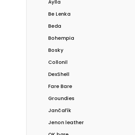
Aylla
Be Lenka
Beda
Bohempia
Bosky
Collonil
DexShell
Fare Bare
Groundies
Jančařík
Jenon leather
OK bare