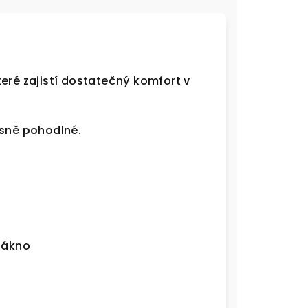
eré zajistí dostatečný komfort v
asně pohodlné.
lákno