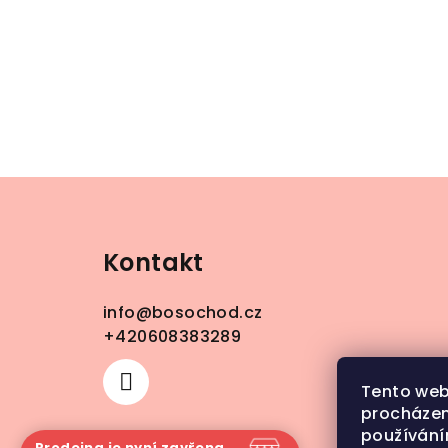
Z
á
Kontakt
p
a
info
@
bosochod.cz
t
+420608383289
í
Tento web
procházen
používání
Prodejna je nyní zavřena