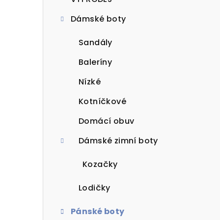
t
Dámské boty
r
a
Sandály
n
Baleríny
n
Nízké
í
Kotníčkové
p
Domácí obuv
a
Dámské zimní boty
n
Kozačky
e
Lodičky
l
Pánské boty