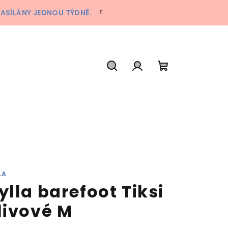
ZASÍLÁNY JEDNOU TÝDNĚ.
Hledat
Přihlášení
Nákupní
košík
LA
ylla barefoot Tiksi
livové M