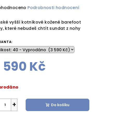
ůměrné
ohodnoceno
Podrobnosti hodnocení
dnocení
duktu
ské vyšší kotníkové kožené barefoot
y, které nebudeš chtít sundat z nohy
IANTA:
zdiček.
 590 Kč
rná
a:
prodáno
+
Do košíku