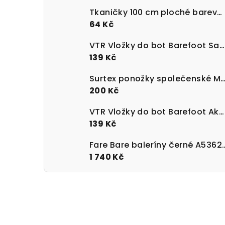
Tkaničky 100 cm ploché barevné 100% bavlna
64 Kč
VTR Vložky do bot Barefoot Sanitized s paměťovou pěnou
139 Kč
Surtex ponožky společenské Merino 90 - 95%
200 Kč
VTR Vložky do bot Barefoot Aktivní uhlí UNI velikost 36-47
139 Kč
Fare Bare baleríny 
1 740 Kč