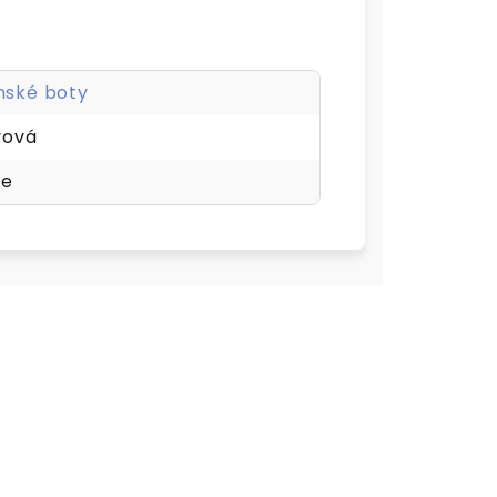
nské boty
vová
že