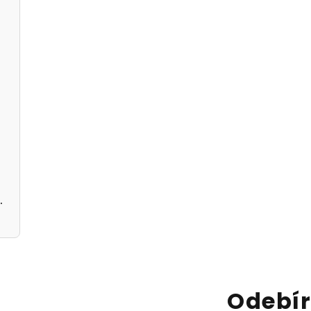
 černé
černé A5362113
Odebír