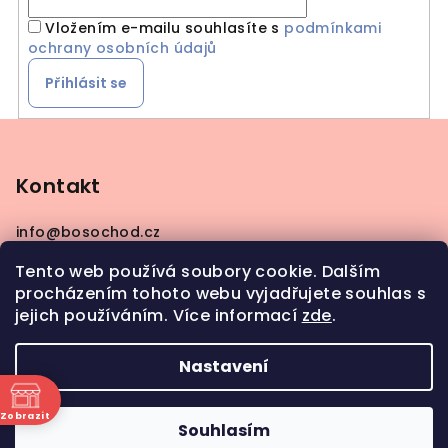
Vložením e-mailu souhlasíte s
podmínkami
ochrany osobních údajů
Přihlásit se
Z
á
p
Kontakt
a
info
@
bosochod.cz
t
+420608383289
í
Tento web používá soubory cookie. Dalším
procházením tohoto webu vyjadřujete souhlas s
jejich používáním. Více informací
zde
.
Nastavení
Copyright 2026
Bosochod
. Všechna práva
vyhrazena.
Zobrazit
Souhlasím
ně