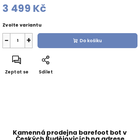
3 499 Kč
Měrná
Zvolte variantu
cena:
−
+
Do košíku
Zeptat se
Sdílet
Kamenná prodejna barefoot bot v
Českých Budějovicích na adrese