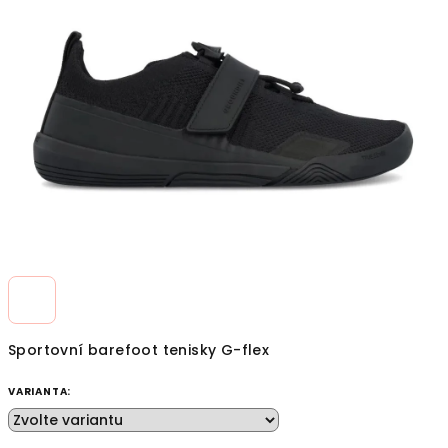
z
5
hvězdiček.
Sportovní barefoot tenisky G-flex
VARIANTA: