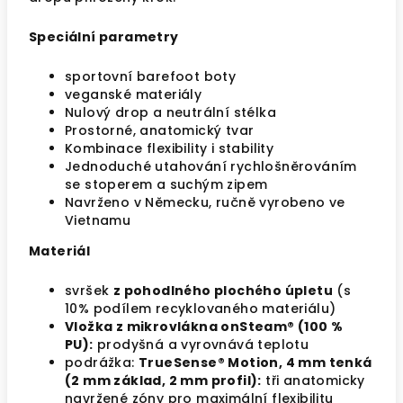
Speciální parametry
sportovní barefoot boty
veganské materiály
Nulový drop a neutrální stélka
Prostorné, anatomický tvar
Kombinace flexibility i stability
Jednoduché utahování rychlošněrováním
se stoperem a suchým zipem
Navrženo v Německu, ručně vyrobeno ve
Vietnamu
Materiál
svršek
z pohodlného plochého úpletu
(s
10% podílem recyklovaného materiálu)
Vložka z mikrovlákna onSteam® (100 %
PU):
prodyšná a vyrovnává teplotu
podrážka:
TrueSense® Motion, 4 mm tenká
(2 mm základ, 2 mm profil):
tři anatomicky
navržené zóny pro maximální flexibilitu