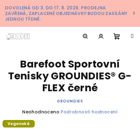
Přejít
DOVOLENÁ OD 3. DO 17. 8. 2026. PRODEJNA
na
ZAVŘENÁ, ZAPLACENÉ OBJEDNÁVKY BUDOU ZASÍLÁNY
obsah
JEDNOU TÝDNĚ.
Nákupn
Hledat
Přihlášení
Barefoot Sportovní
košík
Tenisky GROUNDIES® G-
FLEX černé
GROUNDIES
Průměrné
Neohodnoceno
Podrobnosti hodnocení
hodnocení
Veganské
produktu
je
0,0