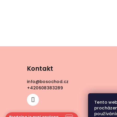
Z
á
Kontakt
p
a
info
@
bosochod.cz
t
+420608383289
í
Tento web
procházen
používání
Prodejna je nyní zavřena