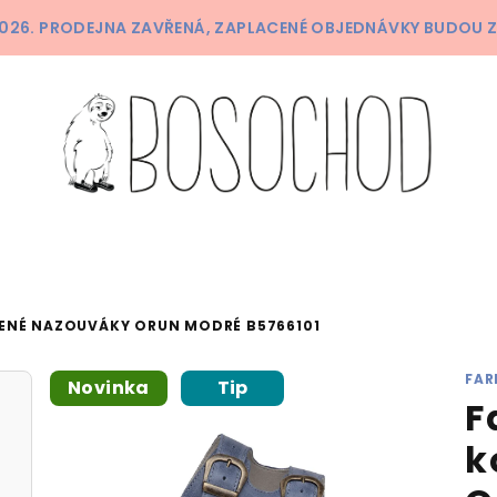
 2026. PRODEJNA ZAVŘENÁ, ZAPLACENÉ OBJEDNÁVKY BUDOU 
ŽENÉ NAZOUVÁKY ORUN MODRÉ B5766101
FAR
Novinka
Tip
F
k