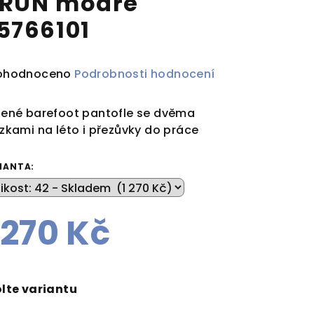
RUN modré
5766101
ůměrné
ohodnoceno
Podrobnosti hodnocení
dnocení
duktu
ené barefoot pantofle se dvěma
zkami na léto i přezůvky do práce
IANTA:
zdiček.
 270 Kč
rná
a:
lte variantu