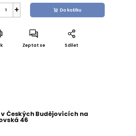
+
Do košíku
sk
Zeptat se
Sdílet
 v Českých Budějovicích na
fovská 46