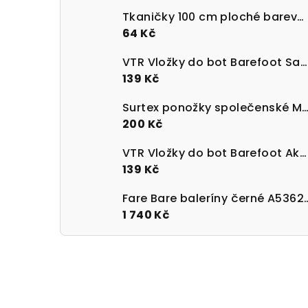
Tkaničky 100 cm ploché barevné 100% bavlna
64 Kč
VTR Vložky do bot Barefoot Sanitized s paměťovou pěnou
139 Kč
Surtex ponožky společenské Merino 90 - 95%
200 Kč
VTR Vložky do bot Barefoot Aktivní uhlí UNI velikost 36-47
139 Kč
Fare Bare baleríny 
1 740 Kč