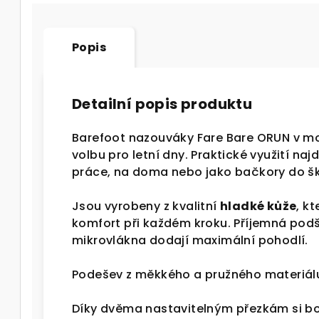
Popis
Detailní popis produktu
Barefoot nazouváky Fare Bare ORUN v mo
volbu pro letní dny. Praktické využití naj
práce, na doma nebo jako bačkory do šk
Jsou vyrobeny z kvalitní
hladké kůže
, k
komfort při každém kroku. Příjemná podš
mikrovlákna dodají maximální pohodlí.
Podešev z měkkého a pružného materiálu
Díky dvěma nastavitelným přezkám si bo