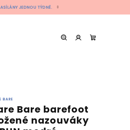
ZASÍLÁNY JEDNOU TÝDNĚ.
Hledat
Přihlášení
Nákupní
košík
E BARE
are Bare barefoot
ožené nazouváky