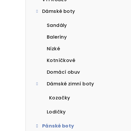
t
Dámské boty
r
a
Sandály
n
Baleríny
n
Nízké
í
Kotníčkové
p
Domácí obuv
a
Dámské zimní boty
n
Kozačky
e
Lodičky
l
Pánské boty