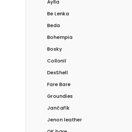
Aylla
Be Lenka
Beda
Bohempia
Bosky
Collonil
DexShell
Fare Bare
Groundies
Jančařík
Jenon leather
OK bare