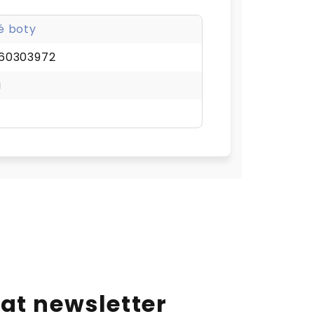
é boty
60303972
á
at newsletter