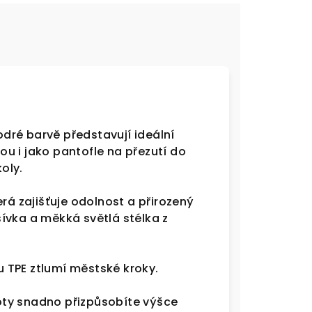
dré barvě představují ideální
dou i jako pantofle na přezutí do
oly.
terá zajišťuje odolnost a přirozený
ívka a měkká světlá stélka z
 TPE ztlumí městské kroky.
ty snadno přizpůsobíte výšce