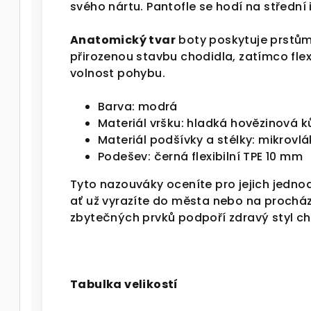
svého nártu. Pantofle se hodí na střední i
Anatomický tvar
boty poskytuje prstům
přirozenou stavbu chodidla, zatímco flex
volnost pohybu.
Barva: modrá
Materiál vršku: hladká hovězinová k
Materiál podšívky a stélky: mikrovl
Podešev: černá flexibilní TPE 10 mm
Tyto nazouváky oceníte pro jejich jedn
ať už vyrazíte do města nebo na procház
zbytečných prvků podpoří zdravý styl ch
Tabulka velikostí