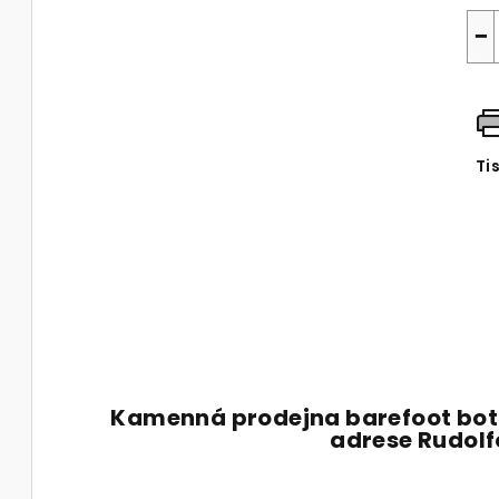
−
Ti
Kamenná prodejna barefoot bot
adrese Rudol