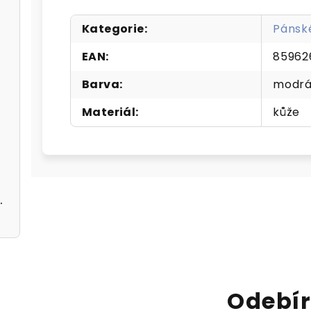
Kategorie
:
Pánsk
EAN
:
85962
Barva
:
modr
 černé
Materiál
:
kůže
černé A5362113
Odebír