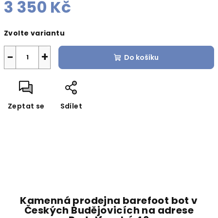
3 350 Kč
Měrná
Zvolte variantu
cena:
−
+
Do košíku
Zeptat se
Sdílet
Kamenná prodejna barefoot bot v
Českých Budějovicích na adrese