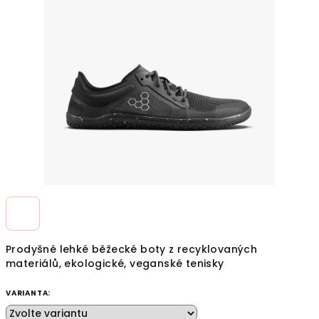
z
5
hvězdiček.
Prodyšné lehké běžecké boty z recyklovaných
materiálů, ekologické, veganské tenisky
VARIANTA: