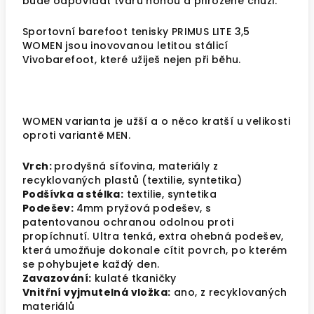
bude odpovídat tvaru nohou a přirozené chůzi.
Sportovní barefoot tenisky PRIMUS LITE 3,5
WOMEN jsou inovovanou letitou stálicí
Vivobarefoot, které užiješ nejen při běhu.
WOMEN varianta je užší a o něco kratší u velikosti
oproti variantě MEN.
Vrch:
prodyšná síťovina, materiály z
recyklovaných plastů (textilie, syntetika)
Podšívka a stélka:
textilie, syntetika
Podešev:
4mm pryžová podešev, s
patentovanou ochranou odolnou proti
propíchnutí. Ultra tenká, extra ohebná podešev,
která umožňuje dokonale cítit povrch, po kterém
se pohybujete každý den.
Zavazování:
kulaté tkaničky
Vnitřní vyjmutelná vložka:
ano, z recyklovaných
materiálů