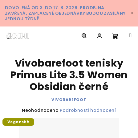
Přejít
DOVOLENÁ OD 3. DO 17. 8. 2026. PRODEJNA
na
ZAVŘENÁ, ZAPLACENÉ OBJEDNÁVKY BUDOU ZASÍLÁNY
obsah
JEDNOU TÝDNĚ.
Nákupn
Hledat
Přihlášení
Vivobarefoot tenisky
košík
Primus Lite 3.5 Women
Obsidian černé
VIVOBAREFOOT
Průměrné
Neohodnoceno
Podrobnosti hodnocení
hodnocení
Veganské
produktu
je
0,0