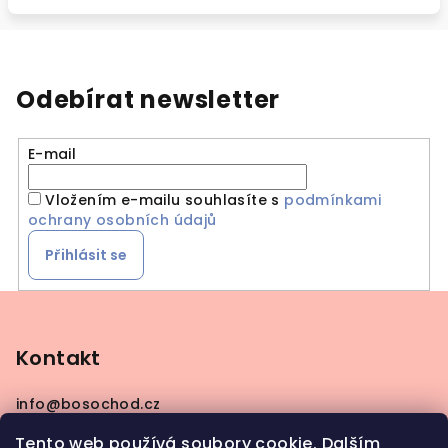
Odebírat newsletter
E-mail
Vložením e-mailu souhlasíte s
podmínkami
ochrany osobních údajů
Přihlásit se
Z
á
p
Kontakt
a
info
@
bosochod.cz
t
+420608383289
í
Tento web používá soubory cookie. Dalším