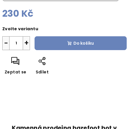
230 Kč
Měrná
Zvolte variantu
cena:
−
+
Do košíku
Zeptat se
Sdílet
Kamenná prodejna barefoot bot v