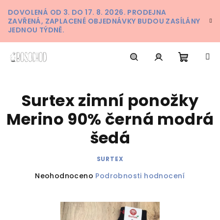
Přejít
DOVOLENÁ OD 3. DO 17. 8. 2026. PRODEJNA
na
ZAVŘENÁ, ZAPLACENÉ OBJEDNÁVKY BUDOU ZASÍLÁNY
obsah
JEDNOU TÝDNĚ.
Nákupn
Hledat
Přihlášení
Surtex zimní ponožky
košík
Merino 90% černá modrá
šedá
SURTEX
Průměrné
Neohodnoceno
Podrobnosti hodnocení
hodnocení
produktu
je
0,0