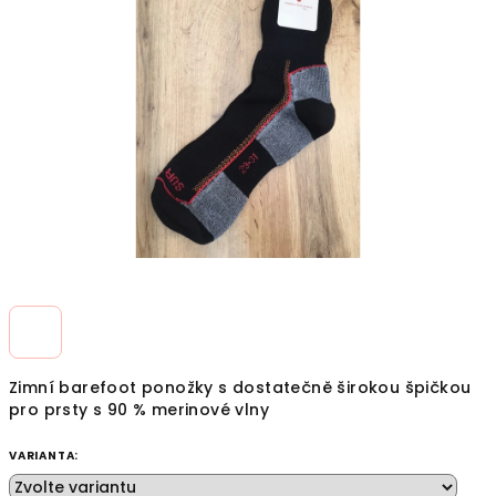
z
5
hvězdiček.
Zimní barefoot ponožky s dostatečně širokou špičkou
pro prsty s 90 % merinové vlny
VARIANTA: