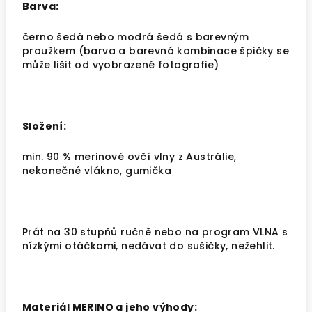
Barva:
černo šedá nebo modrá šedá s barevným
proužkem (barva a barevná kombinace špičky se
může lišit od vyobrazené fotografie)
Složení:
min. 90 % merinové ovčí vlny z Austrálie,
nekonečné vlákno, gumička
Prát na 30 stupňů ručně nebo na program VLNA s
nízkými otáčkami, nedávat do sušičky, nežehlit.
Materiál MERINO a jeho výhody: