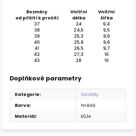
Rozměry
Vnitřní
Vnitřní
od přišití k prošití
délka
šířka
37
24
9,4
38
24,5
9,5
39
25,3
9,6
40
25,8
9,6
41
26,5
9,7
42
27,3
10
43
28
10
Doplňkové parametry
Kategorie
:
Sandály
Barva
:
hnědá
Materiál
:
kůže