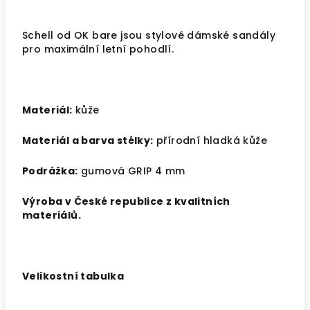
Schell od OK bare jsou stylové dámské sandály
pro maximální letní pohodlí.
Materiál:
kůže
Materiál a barva stélky:
přírodní hladká kůže
Podrážka:
gumová GRIP 4 mm
Výroba v České republice z kvalitních
materiálů.
V
elikostní tabulka