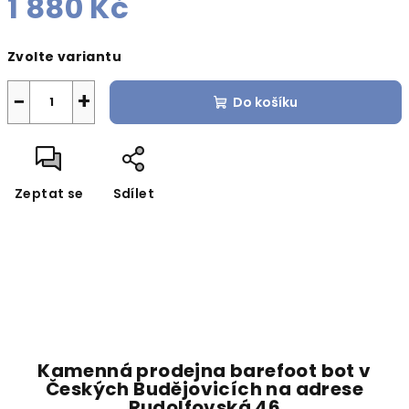
1 880 Kč
Měrná
Zvolte variantu
cena:
−
+
Do košíku
Zeptat se
Sdílet
Kamenná prodejna barefoot bot v
Českých Budějovicích na adrese
Rudolfovská 46