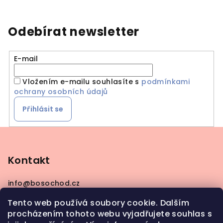
Odebírat newsletter
E-mail
Vložením e-mailu souhlasíte s
podmínkami
ochrany osobních údajů
Přihlásit se
Z
á
p
Kontakt
a
info
@
bosochod.cz
t
+420608383289
í
Tento web používá soubory cookie. Dalším
procházením tohoto webu vyjadřujete souhlas s