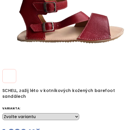
hvězdiček.
SCHELL, zažij léto v kotníkových kožených barefoot
sandálech
VARIANTA: