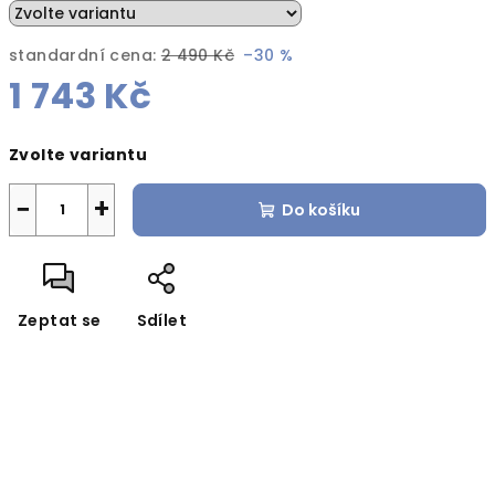
standardní cena:
2 490 Kč
–30 %
1 743 Kč
Měrná
Zvolte variantu
cena:
−
+
Do košíku
Zeptat se
Sdílet