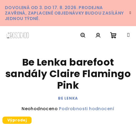
Přejít
DOVOLENÁ OD 3. DO 17. 8. 2026. PRODEJNA
na
ZAVŘENÁ, ZAPLACENÉ OBJEDNÁVKY BUDOU ZASÍLÁNY
obsah
JEDNOU TÝDNĚ.
Nákupn
Hledat
Přihlášení
Be Lenka barefoot
košík
sandály Claire Flamingo
Pink
BE LENKA
Průměrné
Neohodnoceno
Podrobnosti hodnocení
hodnocení
Výprodej
produktu
je
0,0