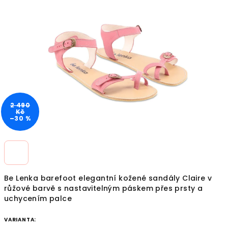
z
5
hvězdiček.
2 490
Kč
–30 %
Be Lenka barefoot elegantní kožené sandály Claire v
růžové barvě s nastavitelným páskem přes prsty a
uchycením palce
VARIANTA: