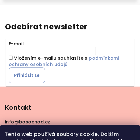
Odebírat newsletter
E-mail
Vložením e-mailu souhlasíte s
podmínkami
ochrany osobních údajů
Přihlásit se
Z
á
p
Kontakt
a
info
@
bosochod.cz
t
+420608383289
í
Tento web používá soubory cookie. Dalším