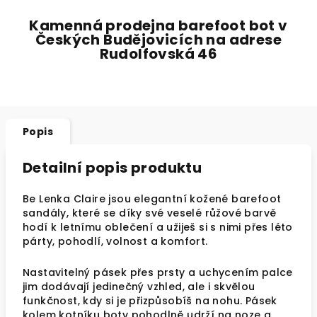
Kamenná prodejna barefoot bot v
Českých Budějovicích na adrese
Rudolfovská 46
Popis
Detailní popis produktu
Be Lenka Claire jsou elegantní kožené barefoot
sandály, které se díky své veselé růžové barvě
hodí k letnímu oblečení a užiješ si s nimi přes léto
párty, pohodlí, volnost a komfort.
Nastavitelný pásek přes prsty a uchycením palce
jim dodávají jedinečný vzhled, ale i skvělou
funkčnost, kdy si je přizpůsobíš na nohu. Pásek
kolem kotníku boty pohodlně udrží na noze a