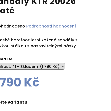
andály KTR 20026
laté
ůměrné
ohodnoceno
Podrobnosti hodnocení
dnocení
duktu
ské barefoot letní kožené sandály s
kou stélkou s nastavitelnými pásky
IANTA:
zdiček.
 790 Kč
rná
a:
lte variantu