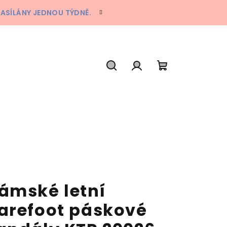
ZASÍLÁNY JEDNOU TÝDNĚ.
Hledat
Přihlášení
Nákupní
košík
ámské letní
arefoot páskové