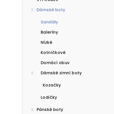
t
Dámské boty
r
a
Sandály
n
Baleríny
n
Nízké
í
Kotníčkové
p
Domácí obuv
a
Dámské zimní boty
n
Kozačky
e
Lodičky
l
Pánské boty