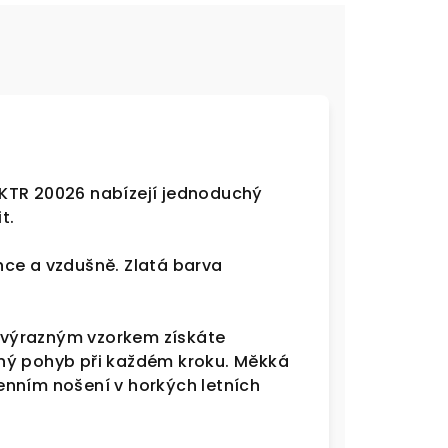
KTR 20026 nabízejí jednoduchý
t.
hce a vzdušně. Zlatá barva
s výrazným vzorkem získáte
ný pohyb při každém kroku. Měkká
odenním nošení v horkých letních