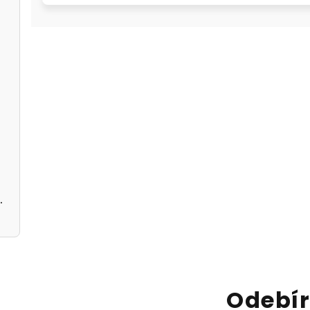
 černé
černé A5362113
Odebír