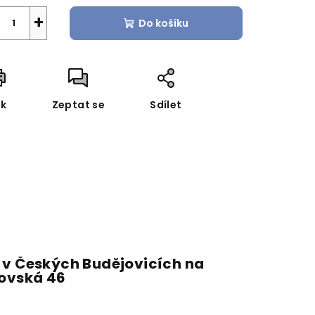
+
Do košíku
sk
Zeptat se
Sdílet
 v Českých Budějovicích na
fovská 46