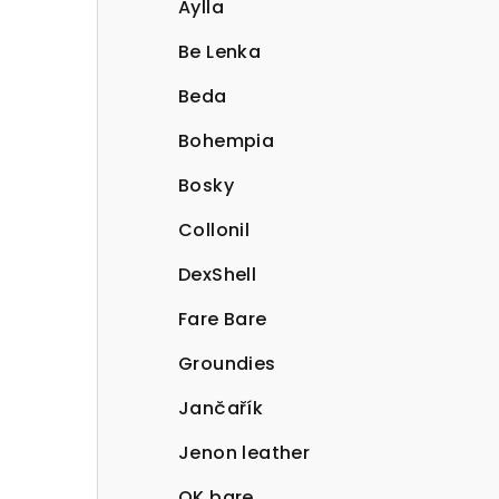
Aylla
Be Lenka
Beda
Bohempia
Bosky
Collonil
DexShell
Fare Bare
Groundies
Jančařík
Jenon leather
OK bare