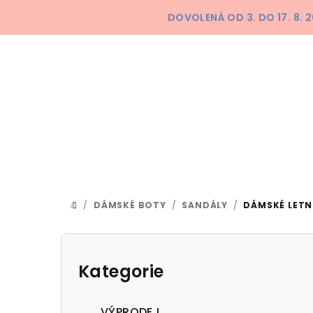
Přejít
DOVOLENÁ OD 3. DO 17. 8.
na
obsah
/
DÁMSKÉ BOTY
/
SANDÁLY
/
DÁMSKÉ LETN
DOMŮ
P
o
Kategorie
Přeskočit
kategorie
s
VÝPRODEJ