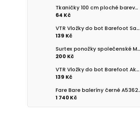
Tkaničky 100 cm ploché barevné 100% bavlna
64 Kč
VTR Vložky do bot Barefoot Sanitized s paměťovou pěnou
139 Kč
Surtex ponožky společenské Merino 90 - 95%
200 Kč
VTR Vložky do bot Barefoot Aktivní uhlí UNI velikost 36-47
139 Kč
Fare Bare baleríny 
1 740 Kč