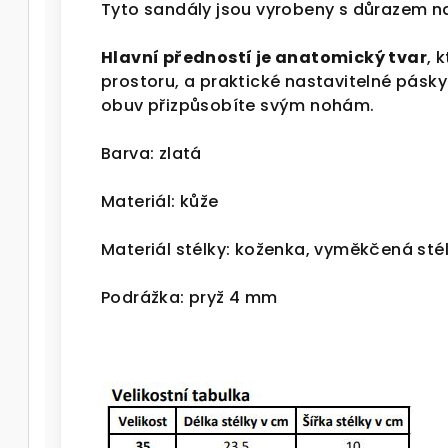
Tyto sandály jsou vyrobeny s důrazem na
Hlavní předností je anatomický tvar
, 
prostoru, a praktické nastavitelné pásky
obuv přizpůsobíte svým nohám.
Barva: zlatá
Materiál: kůže
Materiál stélky: koženka, vyměkčená st
Podrážka: pryž 4 mm