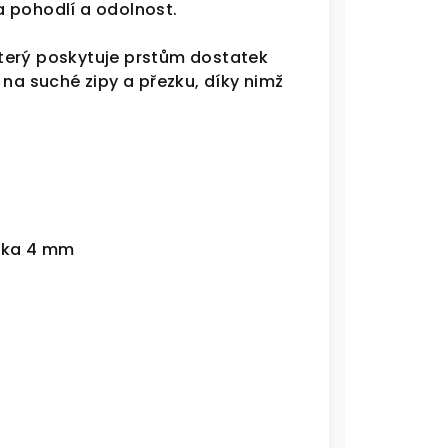
 pohodlí a odolnost.
který poskytuje prstům dostatek
 na suché zipy a přezku, díky nimž
élka 4 mm