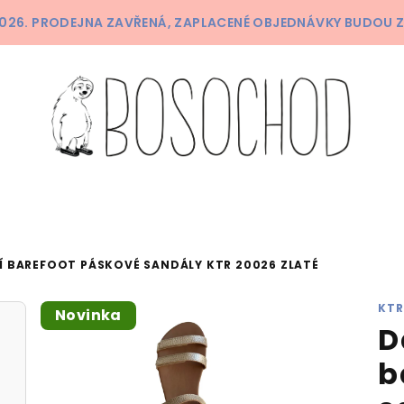
 2026. PRODEJNA ZAVŘENÁ, ZAPLACENÉ OBJEDNÁVKY BUDOU 
Í BAREFOOT PÁSKOVÉ SANDÁLY KTR 20026 ZLATÉ
KTR
Novinka
D
b