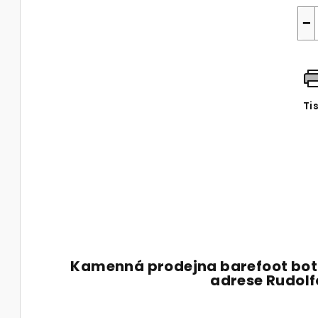
−
Ti
Kamenná prodejna barefoot bot
adrese Rudol