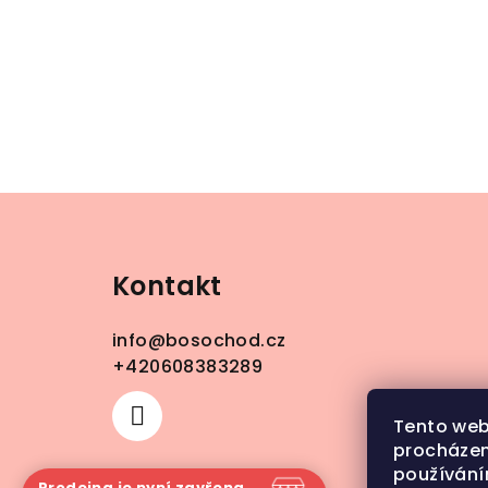
Z
á
Kontakt
p
a
info
@
bosochod.cz
t
+420608383289
í
Tento web
procházen
používání
Prodejna je nyní zavřena