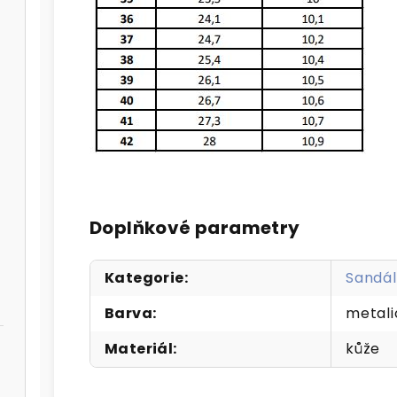
Doplňkové parametry
Kategorie
:
Sandál
Barva
:
metali
Materiál
:
kůže