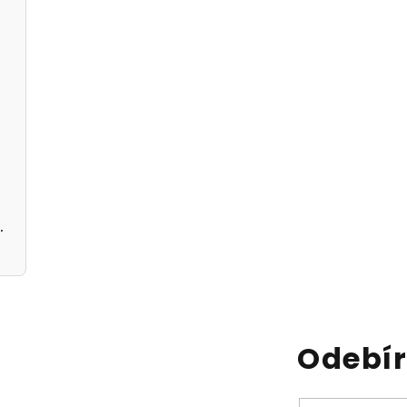
 černé
černé A5362113
Odebír