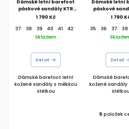
Dámské letní barefoot
Dámské letní 
páskové sandály KTR
páskové sand
25027 bílé
95006 če
1 790 Kč
1 790 K
37
38
39
40
41
42
35
36
37
38
Skladem
Sklade
Detail
Detail
Dámské barefoot letní
Dámské barefo
kožené sandály s měkkou
kožené sandály
stélkou
stélko
5
položek c
O
v