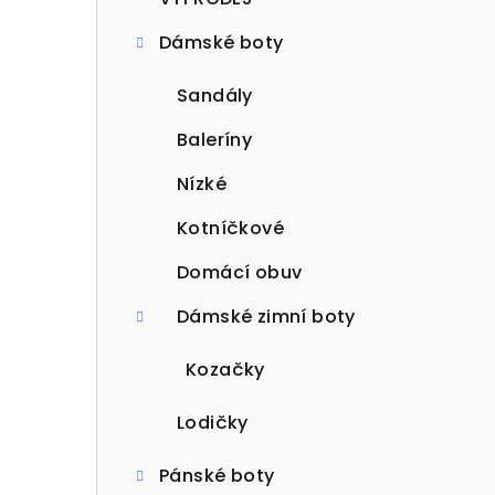
t
Dámské boty
r
a
Sandály
n
Baleríny
n
Nízké
í
Kotníčkové
p
Domácí obuv
a
Dámské zimní boty
n
Kozačky
e
Lodičky
l
Pánské boty