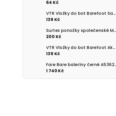
64 Kč
VTR Vložky do bot Barefoot Sanitized s paměťovou pěnou
139 Kč
Surtex ponožky společenské Merino 90 - 95%
200 Kč
VTR Vložky do bot Barefoot Aktivní uhlí UNI velikost 36-47
139 Kč
Fare Bare baleríny 
1 740 Kč