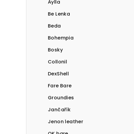
Aylla
Be Lenka
Beda
Bohempia
Bosky
Collonil
DexShell
Fare Bare
Groundies
Jančařík
Jenon leather
OK bare