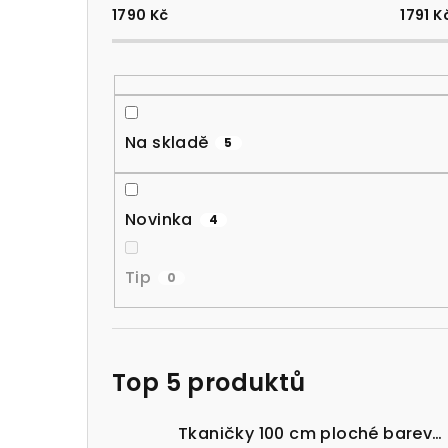
1790
Kč
1791
K
Na skladě
5
Novinka
4
Tip
0
Top 5 produktů
Tkaničky 100 cm ploché barevné 100% bavlna