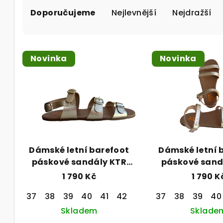
Doporučujeme
Nejlevnější
Nejdražší
a
z
V
e
Novinka
Novinka
ý
n
p
í
i
p
s
r
p
o
Dámské letní barefoot
Dámské letní 
r
páskové sandály KTR
páskové sand
d
25028 zlaté
20026 zl
1 790 Kč
1 790 K
o
u
37
38
39
40
41
42
37
38
39
40
d
k
Skladem
Sklade
u