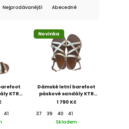
Nejprodávanější
Abecedně
Novinka
barefoot
Dámské letní barefoot
ály KTR
páskové sandály KTR
até
95006 zlaté
č
1 790 Kč
41
37
39
40
41
m
Skladem