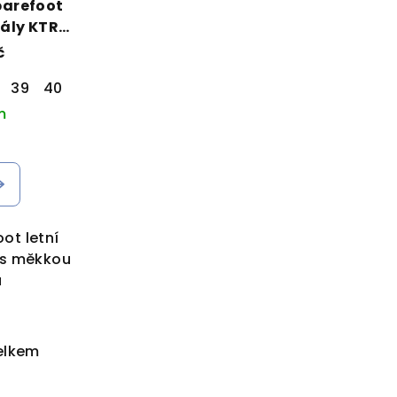
barefoot
ály KTR
rné
č
39
40
41
m
ot letní
 s měkkou
u
elkem