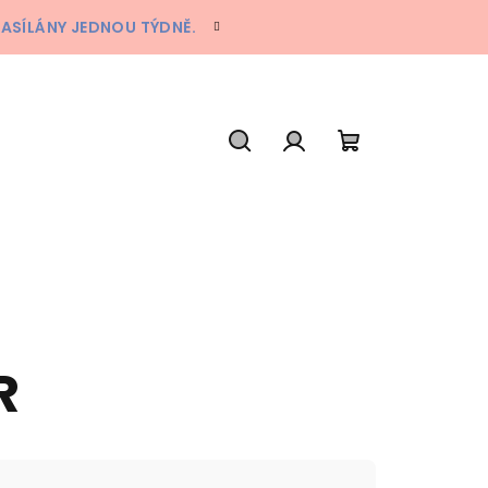
ZASÍLÁNY JEDNOU TÝDNĚ.
Hledat
Přihlášení
Nákupní
košík
R