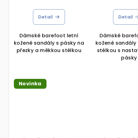
t
k
ů
Detail
Detail
t
ů
Dámské barefoot letní
Dámské barefo
kožené sandály s pásky na
kožené sandály
přezky a měkkou stélkou
stélkou s nasta
pásky
Novinka