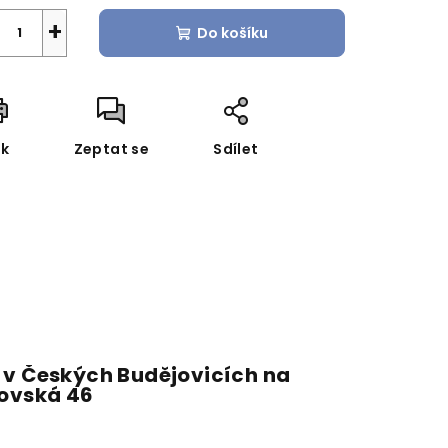
+
Do košíku
sk
Zeptat se
Sdílet
 v Českých Budějovicích na
fovská 46