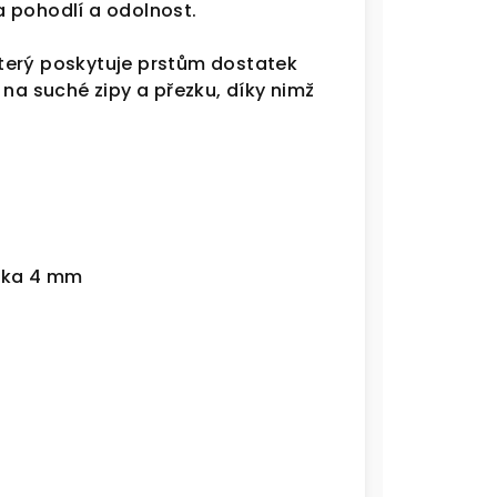
 pohodlí a odolnost.
který poskytuje prstům dostatek
 na suché zipy a přezku, díky nimž
élka 4 mm