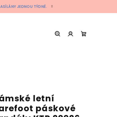
ZASÍLÁNY JEDNOU TÝDNĚ.
Hledat
Přihlášení
Nákupní
košík
ámské letní
arefoot páskové