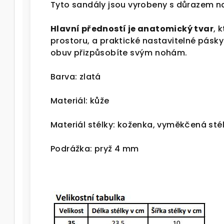
Tyto sandály jsou vyrobeny s důrazem na
Hlavní předností je anatomický tvar
, 
prostoru, a praktické nastavitelné pásky
obuv přizpůsobíte svým nohám.
Barva: zlatá
Materiál: kůže
Materiál stélky: koženka, vyměkčená st
Podrážka: pryž 4 mm