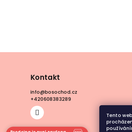
Z
á
Kontakt
p
a
info
@
bosochod.cz
t
+420608383289
í
Tento web
procházen
používání
Prodejna je nyní zavřena