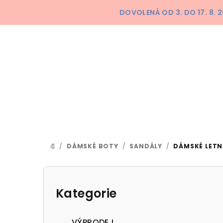
Přejít
DOVOLENÁ OD 3. DO 17. 8.
na
obsah
/
DÁMSKÉ BOTY
/
SANDÁLY
/
DÁMSKÉ LETN
DOMŮ
P
o
Kategorie
Přeskočit
kategorie
s
VÝPRODEJ