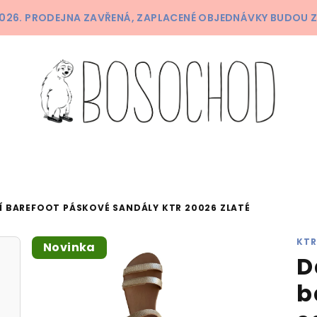
 2026. PRODEJNA ZAVŘENÁ, ZAPLACENÉ OBJEDNÁVKY BUDOU 
Í BAREFOOT PÁSKOVÉ SANDÁLY KTR 20026 ZLATÉ
KTR
Novinka
D
b