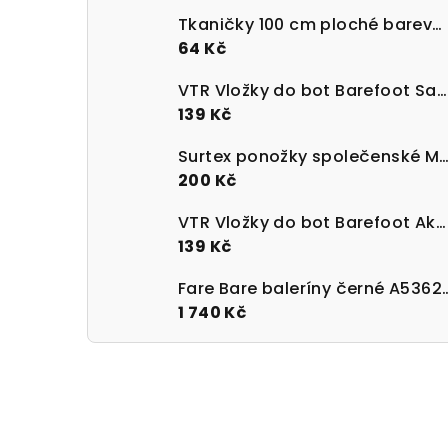
Tkaničky 100 cm ploché barevné 100% bavlna
64 Kč
VTR Vložky do bot Barefoot Sanitized s paměťovou pěnou
139 Kč
Surtex ponožky společenské Merino 90 - 95%
200 Kč
VTR Vložky do bot Barefoot Aktivní uhlí UNI velikost 36-47
139 Kč
Fare Bare baleríny 
1 740 Kč