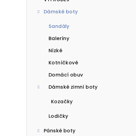
t
Dámské boty
r
a
Sandály
n
Baleríny
n
Nízké
í
Kotníčkové
p
Domácí obuv
a
Dámské zimní boty
n
Kozačky
e
Lodičky
l
Pánské boty