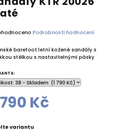
andály KTR 20026
laté
ůměrné
ohodnoceno
Podrobnosti hodnocení
dnocení
duktu
ské barefoot letní kožené sandály s
kou stélkou s nastavitelnými pásky
IANTA:
zdiček.
 790 Kč
rná
a:
lte variantu