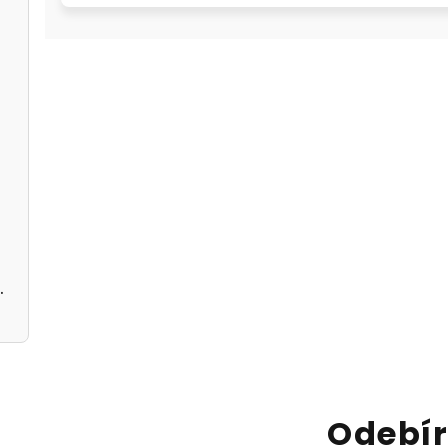
 černé
černé A5362113
Odebír