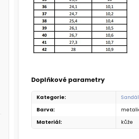
Doplňkové parametry
Kategorie
:
Sandál
Barva
:
metali
Materiál
:
kůže