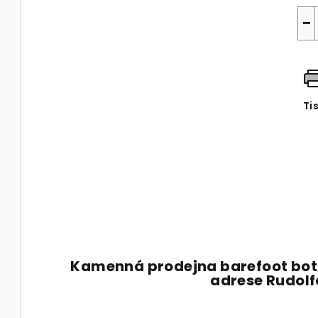
−
Ti
Kamenná prodejna barefoot bot
adrese Rudol