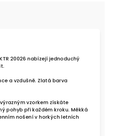
KTR 20026 nabízejí jednoduchý
t.
hce a vzdušně. Zlatá barva
s výrazným vzorkem získáte
ný pohyb při každém kroku. Měkká
odenním nošení v horkých letních