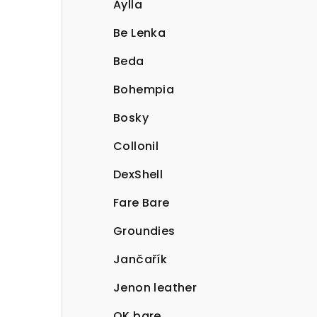
Aylla
Be Lenka
Beda
Bohempia
Bosky
Collonil
DexShell
Fare Bare
Groundies
Jančařík
Jenon leather
OK bare