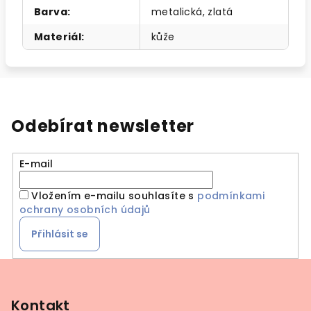
Barva
:
metalická, zlatá
Materiál
:
kůže
Odebírat newsletter
E-mail
Vložením e-mailu souhlasíte s
podmínkami
ochrany osobních údajů
Přihlásit se
Z
á
p
Kontakt