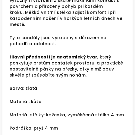
výrazným vzorkem získáte maximální kontakt s
povrchem a přirozený pohyb při každém
kroku. Měkká vnitřní stélka zajistí komfort i při
každodenním nošení v horkých letních dnech ve
městě.
Tyto sandály jsou vyrobeny s důrazem na
pohodlí a odolnost.
Hlavní předností je anatomický tvar
, který
poskytuje prstům dostatek prostoru, a praktické
nastavitelné pásky na přezky, díky nimž obuv
skvěle přizpůsobíte svým nohám.
Barva: zlatá
Materiál: kůže
Materiál stélky: koženka, vyměkčená stélka 4 mm
Podrážka: pryž 4 mm