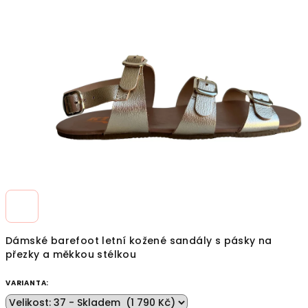
z
5
hvězdiček.
Dámské barefoot letní kožené sandály s pásky na
přezky a měkkou stélkou
VARIANTA: