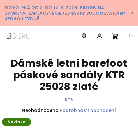
Přejít
DOVOLENÁ OD 3. DO 17. 8. 2026. PRODEJNA
na
ZAVŘENÁ, ZAPLACENÉ OBJEDNÁVKY BUDOU ZASÍLÁNY
obsah
JEDNOU TÝDNĚ.
Nákupn
Hledat
Přihlášení
Dámské letní barefoot
košík
páskové sandály KTR
25028 zlaté
KTR
Průměrné
Neohodnoceno
Podrobnosti hodnocení
hodnocení
Novinka
produktu
je
0,0