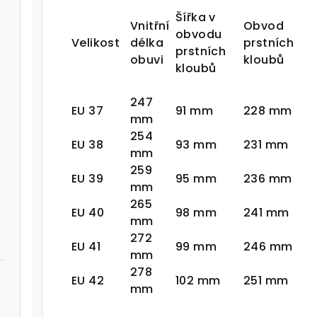
Šířka v
Vnitřní
Obvod
obvodu
Velikost
délka
prstních
prstních
obuvi
kloubů
kloubů
247
EU 37
91 mm
228 mm
mm
254
EU 38
93 mm
231 mm
mm
259
EU 39
95 mm
236 mm
mm
265
EU 40
98 mm
241 mm
mm
272
EU 41
99 mm
246 mm
mm
278
EU 42
102 mm
251 mm
mm