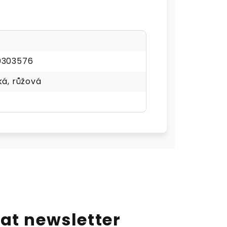
0303576
ká, růžová
at newsletter