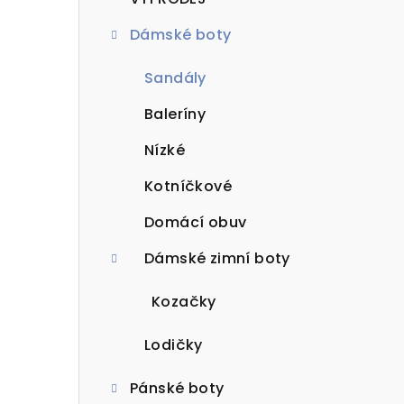
t
Dámské boty
r
a
Sandály
n
Baleríny
n
Nízké
í
Kotníčkové
p
Domácí obuv
a
Dámské zimní boty
n
Kozačky
e
Lodičky
l
Pánské boty