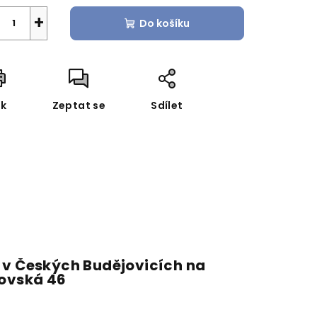
+
Do košíku
sk
Zeptat se
Sdílet
 v Českých Budějovicích na
fovská 46