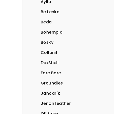
Aylla
Be Lenka
Beda
Bohempia
Bosky
Collonil
DexShell
Fare Bare
Groundies
Jančařík
Jenon leather
OK bare