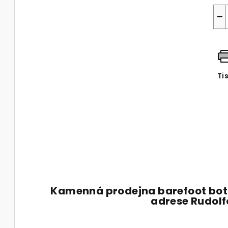
−
Ti
Kamenná prodejna barefoot bot
adrese Rudol