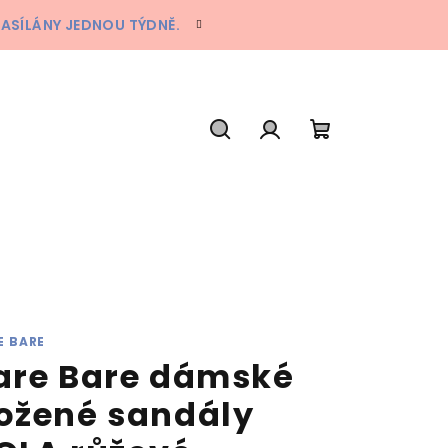
ZASÍLÁNY JEDNOU TÝDNĚ.
Hledat
Přihlášení
Nákupní
košík
E BARE
are Bare dámské
ožené sandály