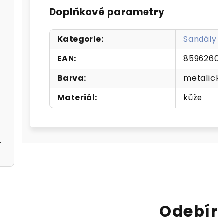
Doplňkové parametry
Kategorie
:
Sandály
EAN
:
859626
 černé
Barva
:
metalic
Materiál
:
kůže
černé A5362113
Odebír