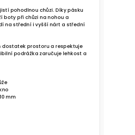
istí pohodlnou chůzi. Díky pásku
í boty při chůzi na nohou a
í na střední i vyšší nárt a střední
 dostatek prostoru a respektuje
ibilní podrážka zaručuje lehkost a
ůže
ákno
E 10 mm