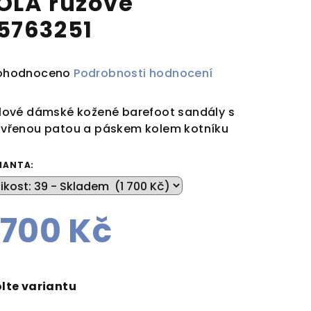
OLA růžové
5763251
ůměrné
ohodnoceno
Podrobnosti hodnocení
dnocení
duktu
lové dámské kožené barefoot sandály s
vřenou patou a páskem kolem kotníku
IANTA:
zdiček.
 700 Kč
rná
a:
lte variantu