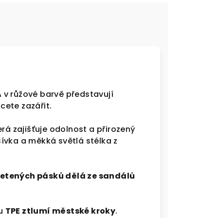
 v růžové barvě představují
hcete zazářit.
terá zajišťuje odolnost a přirozený
ívka a měkká světlá stélka z
letených pásků dělá ze sandálů
lu
TPE ztlumí městské kroky
.