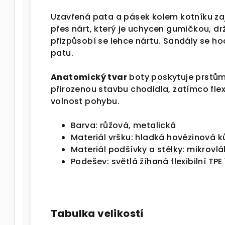
Uzavřená pata a pásek kolem kotníku zaj
přes nárt, který je uchycen gumičkou, drž
přizpůsobí se lehce nártu. Sandály se hod
patu.
Anatomický tvar
boty poskytuje prstům
přirozenou stavbu chodidla, zatímco flex
volnost pohybu.
Barva: růžová, metalická
Materiál vršku: hladká hovězinová k
Materiál podšívky a stélky: mikrovl
Podešev: světlá žíhaná flexibilní TP
Tabulka velikostí