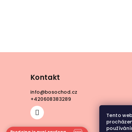
Z
á
Kontakt
p
a
info
@
bosochod.cz
t
+420608383289
í
Tento web
procházen
používání
Prodejna je nyní zavřena