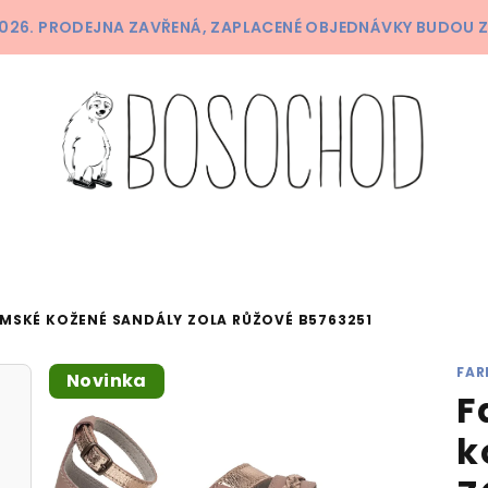
 2026. PRODEJNA ZAVŘENÁ, ZAPLACENÉ OBJEDNÁVKY BUDOU 
ÁMSKÉ KOŽENÉ SANDÁLY ZOLA RŮŽOVÉ B5763251
FAR
Novinka
F
k