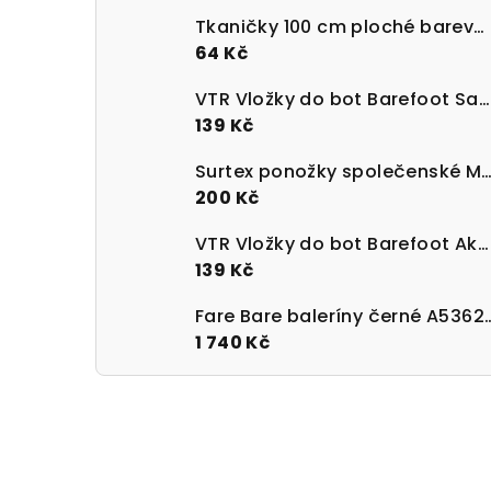
Tkaničky 100 cm ploché barevné 100% bavlna
64 Kč
VTR Vložky do bot Barefoot Sanitized s paměťovou pěnou
139 Kč
Surtex ponožky společenské Merino 90 - 95%
200 Kč
VTR Vložky do bot Barefoot Aktivní uhlí UNI velikost 36-47
139 Kč
Fare Bare baleríny 
1 740 Kč