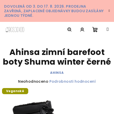
Přejít
DOVOLENÁ OD 3. DO 17. 8. 2026. PRODEJNA
na
ZAVŘENÁ, ZAPLACENÉ OBJEDNÁVKY BUDOU ZASÍLÁNY
obsah
JEDNOU TÝDNĚ.
Nákupn
Hledat
Přihlášení
Ahinsa zimní barefoot
košík
boty Shuma winter černé
AHINSA
Průměrné
Neohodnoceno
Podrobnosti hodnocení
hodnocení
Veganské
produktu
je
0,0
z
5