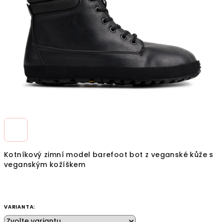
hvězdiček.
Kotníkový zimní model barefoot bot z veganské kůže s
veganským kožíškem
VARIANTA: