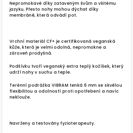
Nepromokavé díky zataveným švům a všitému
jazyku. Přesto nohy mohou dýchat díky
membráně, která odvádí pot.
Vrchní materiál CF+ je certifikovaná veganská
kůže, která je velmi odolná, nepromokne a
zároveň prodyšná.
Podšívku tvoří veganský extra teplý kožíšek, který
udrží nohy v suchu a teple.
Terénní podrážka VIBRAM tenká 6 mm se skvělou
flexibilitou a odolností proti opotřebení a navíc
neklouže.
Navrženy a testovány fyzioterapeuty.