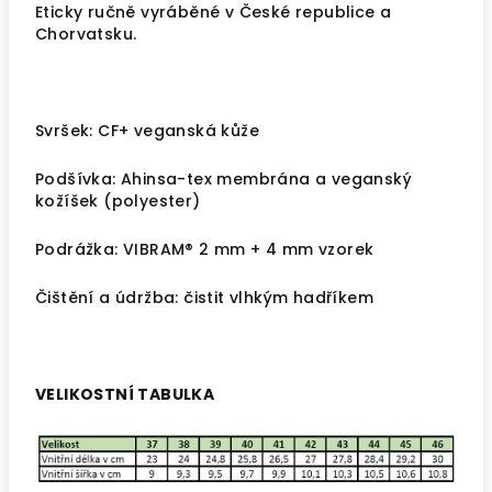
Eticky ručně vyráběné v České republice a
Chorvatsku.
Svršek: CF+ veganská kůže
Podšívka: Ahinsa-tex membrána a veganský
kožíšek (polyester)
Podrážka: VIBRAM® 2 mm + 4 mm vzorek
Čištění a údržba: čistit vlhkým hadříkem
VELIKOSTNÍ TABULKA