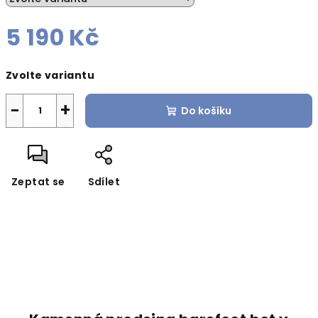
5 190 Kč
Měrná
Zvolte variantu
cena:
−
+
Do košíku
Zeptat se
Sdílet