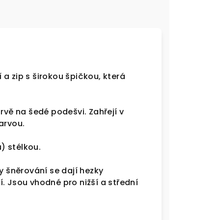
a zip s širokou špičkou, která
rvě na šedé podešvi. Zahřejí v
arvou.
u) stélkou.
y šněrování se dají hezky
. Jsou vhodné pro nižší a střední