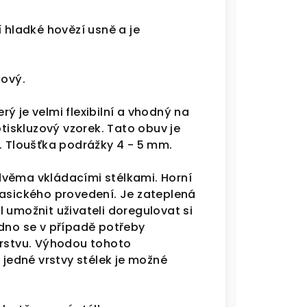
í hladké hovězí usně a je
šový.
ý je velmi flexibilní a vhodný na
iskluzový vzorek. Tato obuv je
ě. Tloušťka podrážky 4 - 5 mm.
dvěma vkládacími stélkami. Horní
lasického provedení. Je zateplená
 umožnit uživateli doregulovat si
adno se v případě potřeby
vrstvu. Výhodou tohoto
 jedné vrstvy stélek je možné