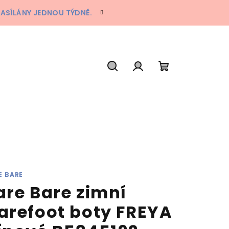
ZASÍLÁNY JEDNOU TÝDNĚ.
Hledat
Přihlášení
Nákupní
košík
E BARE
are Bare zimní
arefoot boty FREYA