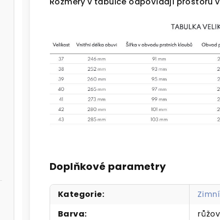
Rozměry v tabulce odpovídají prostoru v 
Doplňkové parametry
Kategorie
:
Zimn
Barva
:
růžov