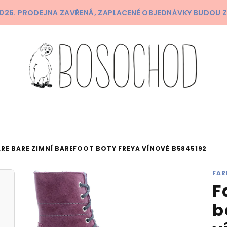
 2026. PRODEJNA ZAVŘENÁ, ZAPLACENÉ OBJEDNÁVKY BUDOU 
ARE BARE ZIMNÍ BAREFOOT BOTY FREYA VÍNOVÉ B5845192
FAR
F
b