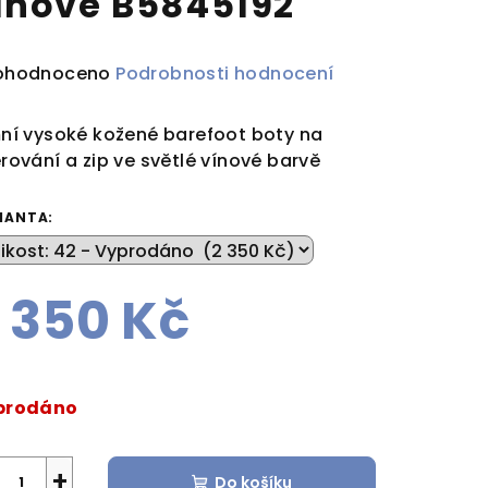
ínové B5845192
ůměrné
ohodnoceno
Podrobnosti hodnocení
dnocení
duktu
ní vysoké kožené barefoot boty na
rování a zip ve světlé vínové barvě
IANTA:
zdiček.
 350 Kč
rná
a:
prodáno
+
Do košíku