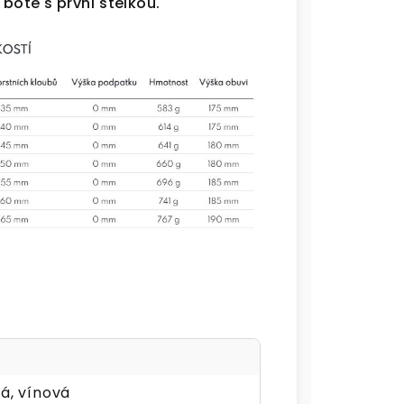
botě s první stélkou.
í
á, vínová