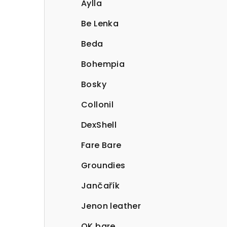
Aylla
Be Lenka
Beda
Bohempia
Bosky
Collonil
DexShell
Fare Bare
Groundies
Jančařík
Jenon leather
OK bare