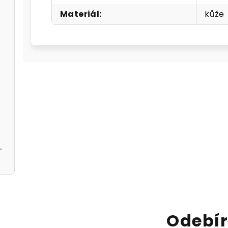
Materiál
:
kůže
 černé
černé A5362113
Odebír