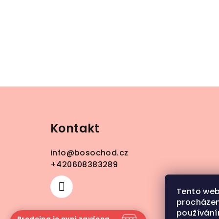
Z
á
Kontakt
p
a
info
@
bosochod.cz
t
+420608383289
í
Tento web
procházen
používání
Prodejna je nyní zavřena