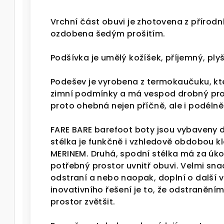
Vrchní část obuvi je zhotovena z přírodn
ozdobena šedým prošitím.
Podšívka je umělý kožíšek, příjemný, ply
Podešev je vyrobena z termokaučuku, kter
zimní podmínky a má vespod drobný prot
proto ohebná nejen příčně, ale i podéln
FARE BARE barefoot boty jsou vybaveny 
stélka je funkčně i vzhledově obdobou k
MERINEM. Druhá, spodní stélka má za úkol
potřebný prostor uvnitř obuvi. Velmi sn
odstraní a nebo naopak, doplní o další 
inovativního řešení je to, že odstraněním
prostor zvětšit.