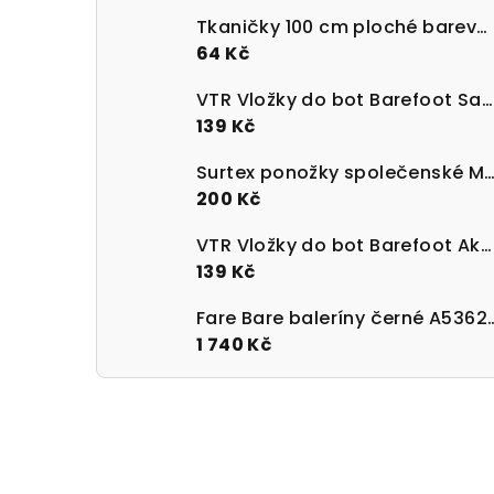
Tkaničky 100 cm ploché barevné 100% bavlna
64 Kč
VTR Vložky do bot Barefoot Sanitized s paměťovou pěnou
139 Kč
Surtex ponožky společenské Merino 90 - 95%
200 Kč
VTR Vložky do bot Barefoot Aktivní uhlí UNI velikost 36-47
139 Kč
Fare Bare baleríny 
1 740 Kč