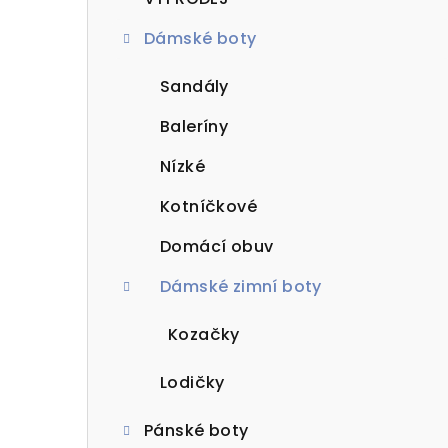
t
Dámské boty
r
a
Sandály
n
Baleríny
n
Nízké
í
Kotníčkové
p
Domácí obuv
a
Dámské zimní boty
n
Kozačky
e
Lodičky
l
Pánské boty