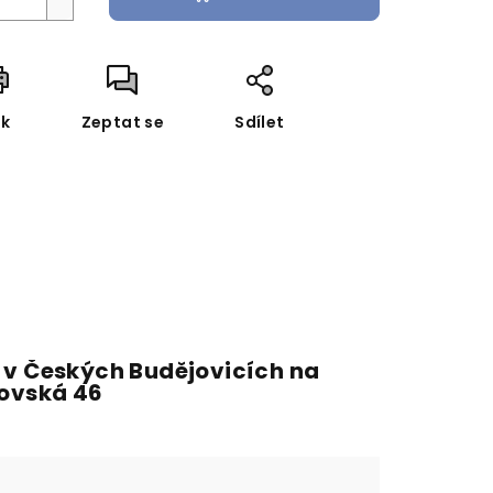
sk
Zeptat se
Sdílet
 v Českých Budějovicích na
fovská 46