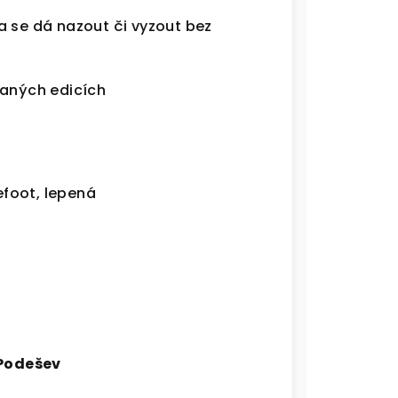
a se dá nazout či vyzout bez
vaných edicích
foot, lepená
Podešev