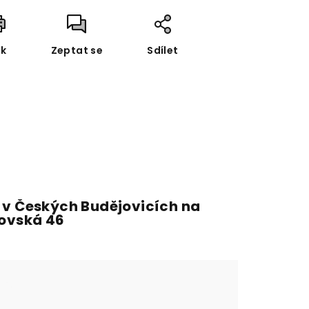
sk
Zeptat se
Sdílet
 v Českých Budějovicích na
fovská 46