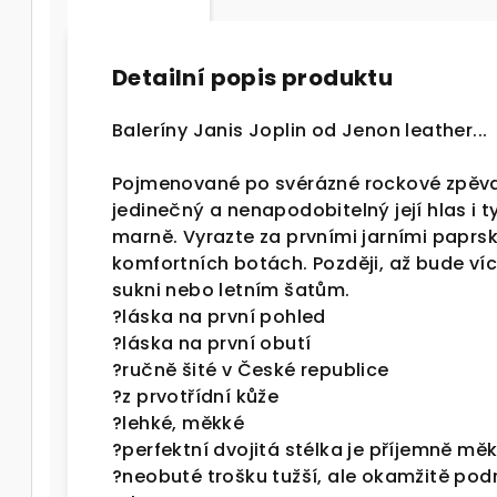
Detailní popis produktu
Baleríny Janis Joplin od Jenon leather...
Pojmenované po svérázné rockové zpěvač
jedinečný a nenapodobitelný její hlas i ty
marně. Vyrazte za prvními jarními paprs
komfortních botách. Později, až bude ví
sukni nebo letním šatům.
?
láska na první pohled
?
láska na první obutí
?
ručně šité v České republice
?
z prvotřídní kůže
?
lehké, měkké
?
perfektní dvojitá stélka je příjemně mě
?
neobuté trošku tužší, ale okamžitě p