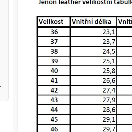
 černé
černé A5362113