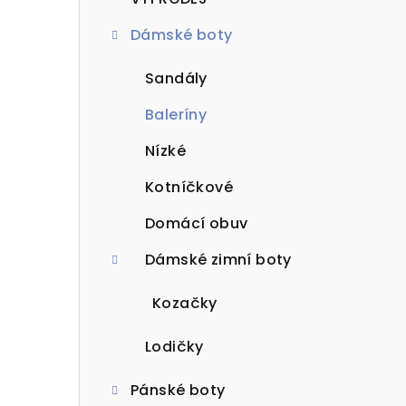
t
Dámské boty
r
a
Sandály
n
Baleríny
n
Nízké
í
Kotníčkové
p
Domácí obuv
a
Dámské zimní boty
n
Kozačky
e
Lodičky
l
Pánské boty