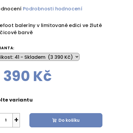
ůměrné
odnocení
Podrobnosti hodnocení
dnocení
duktu
efoot baleríny v limitované edici ve žluté
čicové barvě
IANTA:
zdiček.
 390 Kč
rná
a:
lte variantu
+
Do košíku