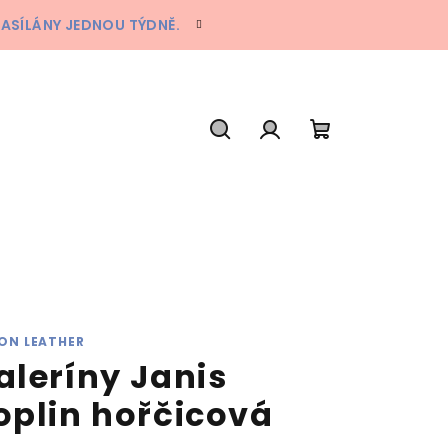
ZASÍLÁNY JEDNOU TÝDNĚ.
Hledat
Přihlášení
Nákupní
košík
ON LEATHER
aleríny Janis
oplin hořčicová