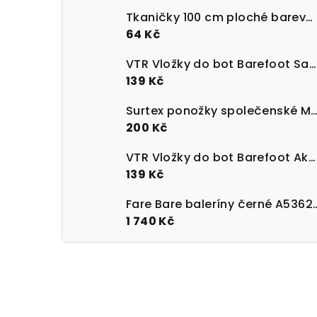
Tkaničky 100 cm ploché barevné 100% bavlna
64 Kč
VTR Vložky do bot Barefoot Sanitized s paměťovou pěnou
139 Kč
Surtex ponožky společenské Merino 90 - 95%
200 Kč
VTR Vložky do bot Barefoot Aktivní uhlí UNI velikost 36-47
139 Kč
Fare Bare baleríny 
1 740 Kč