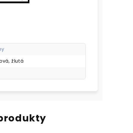
ny
ová, žlutá
 produkty