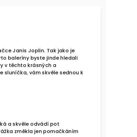
ce Janis Joplin. Tak jako je
to baleríny byste jinde hledali
ky v těchto krásných a
ce sluníčka, vám skvěle sednou k
kká a skvěle odvádí pot
odrážka změkla jen pomačkáním