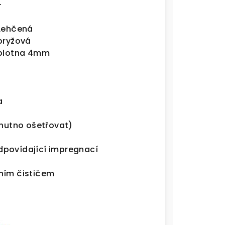
-
Lehčená
pryžová
plotna 4mm
a
nutno ošetřovat)
dpovídající impregnací
ním čističem