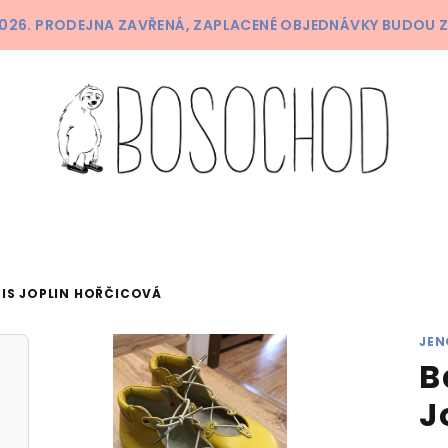
 2026. PRODEJNA ZAVŘENÁ, ZAPLACENÉ OBJEDNÁVKY BUDOU 
NIS JOPLIN HOŘČICOVÁ
JEN
B
J