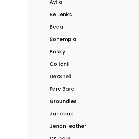
Aylla
Be Lenka
Beda
Bohempia
Bosky
Collonil
DexShell
Fare Bare
Groundies
Jančařík
Jenon leather
OK bare