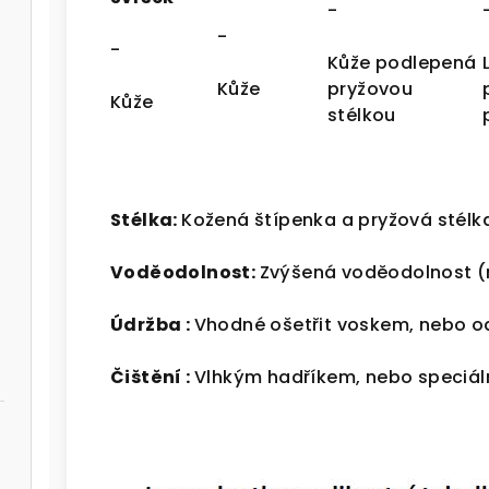
-
-
-
Kůže podlepená
Kůže
pryžovou
Ků
že
stélkou
Stélka:
Kožená štípenka a
pryžová stélk
Voděodolnost:
Z
výšená voděodolnost (
Údržba :
Vhodné ošetřit voskem, nebo o
Čištění :
Vlhkým hadříkem, nebo speciál