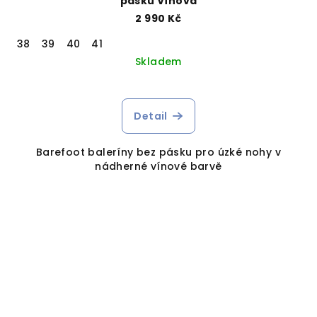
pásku Vínová
2 990 Kč
38
39
40
41
Skladem
Detail
Barefoot baleríny bez pásku pro úzké nohy v
nádherné vínové barvě