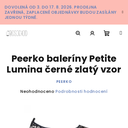
Přejít
DOVOLENÁ OD 3. DO 17. 8. 2026. PRODEJNA
na
ZAVŘENÁ, ZAPLACENÉ OBJEDNÁVKY BUDOU ZASÍLÁNY
obsah
JEDNOU TÝDNĚ.
Nákupn
Hledat
Přihlášení
Peerko baleríny Petite
košík
Lumina černé zlatý vzor
PEERKO
Průměrné
Neohodnoceno
Podrobnosti hodnocení
hodnocení
produktu
je
0,0
z
5