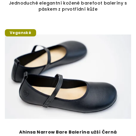
Jednoduché elegantní kožené barefoot baleríny s
páskem z prvotřídní kůže
Veganské
Ahinsa Narrow Bare Balerína užší Černá