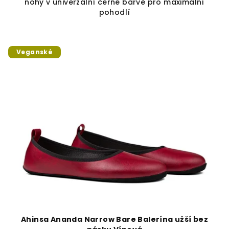
nohy v univerzální černé barvě pro maximální
pohodlí
Veganské
Ahinsa Ananda Narrow Bare Balerína užší bez