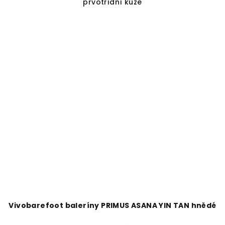
prvotřídní kůže
Vivobarefoot baleríny PRIMUS ASANA YIN TAN hnědé