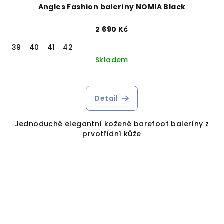
Angles Fashion baleríny NOMIA Black
2 690 Kč
39
40
41
42
Skladem
Detail
Jednoduché elegantní kožené barefoot baleríny z
prvotřídní kůže