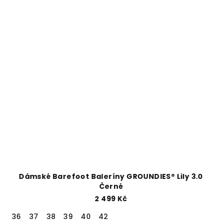
Dámské Barefoot Baleríny GROUNDIES® Lily 3.0
Černé
2 499 Kč
36
37
38
39
40
42