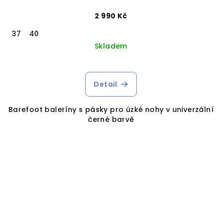
2 990 Kč
37
40
Skladem
Detail
Barefoot baleríny s pásky pro úzké nohy v univerzální
černé barvě