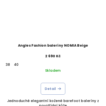
Angles Fashion baleríny NOMIA Beige
2 690 Kč
38
40
Skladem
Detail
Jednoduché elegantní kožené barefoot baleríny z
prvotřídní kůže