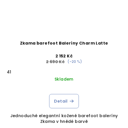
Zkama barefoot Baleríny Charm Latte
2 152 Kč
2 690 Kč
(–20 %)
41
Skladem
Detail
Jednoduché elegantní kožené barefoot baleríny
Zkama v hnědé barvě