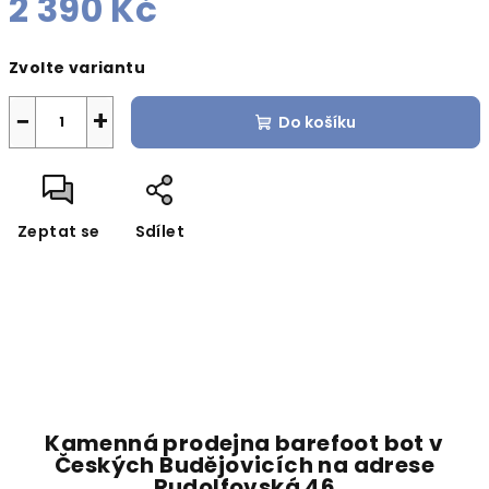
2 390 Kč
Měrná
Zvolte variantu
cena:
−
+
Do košíku
Zeptat se
Sdílet
Kamenná prodejna barefoot bot v
Českých Budějovicích na adrese
Rudolfovská 46