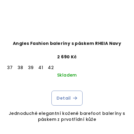
Angles Fashion baleríny s páskem RHEIA Navy
2 690 Kč
37
38
39
41
42
Skladem
Detail
Jednoduché elegantní kožené barefoot baleríny s
páskem z prvotřídní kůže