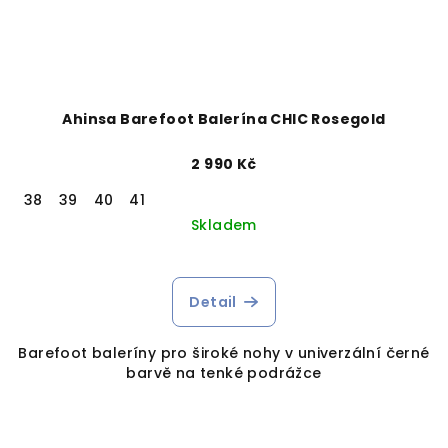
Ahinsa Barefoot Balerína CHIC Rosegold
2 990 Kč
38
39
40
41
Skladem
Detail
Barefoot baleríny pro široké nohy v univerzální černé
barvě na tenké podrážce