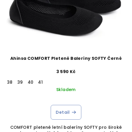
Ahinsa COMFORT Pletené Baleríny SOFTY Černé
3 590 Kč
38
39
40
41
Skladem
Detail
COMFORT pletené letní baleríny SOFTY pro široké