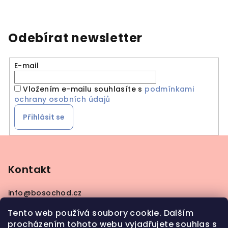
Odebírat newsletter
E-mail
Vložením e-mailu souhlasíte s
podmínkami
ochrany osobních údajů
Přihlásit se
Z
á
p
Kontakt
a
info
@
bosochod.cz
t
+420608383289
í
Tento web používá soubory cookie. Dalším
procházením tohoto webu vyjadřujete souhlas s