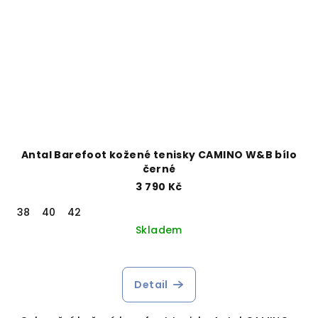
Antal Barefoot kožené tenisky CAMINO W&B bílo
černé
3 790 Kč
38
40
42
Skladem
Detail