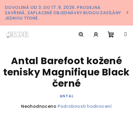
Přejít
DOVOLENÁ OD 3. DO 17. 8. 2026. PRODEJNA
na
ZAVŘENÁ, ZAPLACENÉ OBJEDNÁVKY BUDOU ZASÍLÁNY
obsah
JEDNOU TÝDNĚ.
Nákupn
Hledat
Přihlášení
Antal Barefoot kožené
košík
tenisky Magnifique Black
černé
ANTAL
Průměrné
Neohodnoceno
Podrobnosti hodnocení
hodnocení
produktu
je
0,0