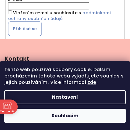
Vložením e-mailu souhlasíte s
podmínkami
ochrany osobních údajů
Přihlásit se
Z
á
p
Kontakt
a
Tento web používá soubory cookie. Dalším
info
@
bosochod.cz
t
procházením tohoto webu vyjadřujete souhlas s
+420608383289
í
jejich používáním. Více informací
zde
.
Nastavení
Zobrazit
Souhlasím
ně
Copyright 2026
Bosochod
. Všechna práva
vyhrazena.