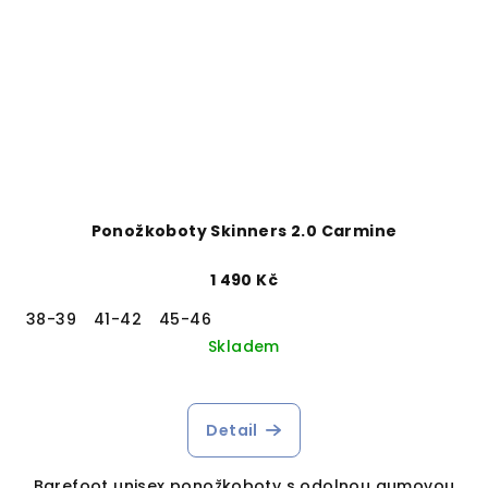
Ponožkoboty Skinners 2.0 Carmine
1 490 Kč
38-39
41-42
45-46
Skladem
Detail
Barefoot unisex ponožkoboty s odolnou gumovou