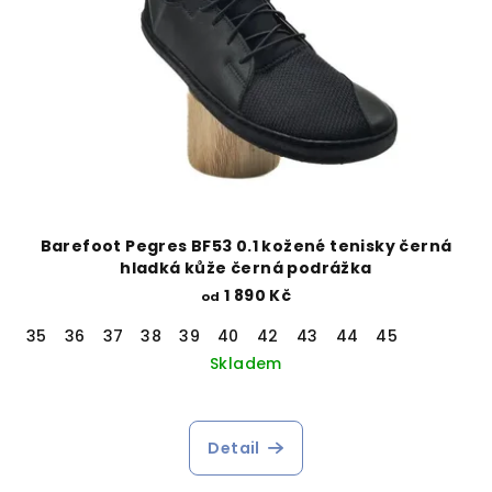
Barefoot Pegres BF53 0.1 kožené tenisky černá
hladká kůže černá podrážka
1 890 Kč
od
35
36
37
38
39
40
42
43
44
45
Skladem
Detail