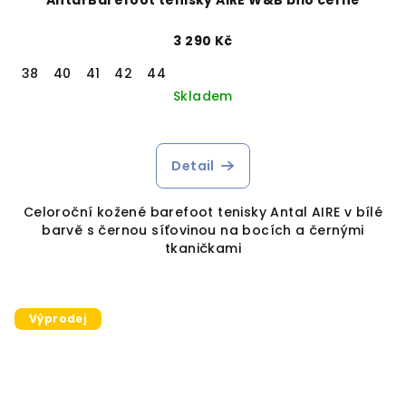
Antal Barefoot tenisky AIRE W&B bílo černé
3 290 Kč
38
40
41
42
44
Skladem
Detail
Celoroční kožené barefoot tenisky Antal AIRE v bílé
barvě s černou síťovinou na bocích a černými
tkaničkami
Výprodej