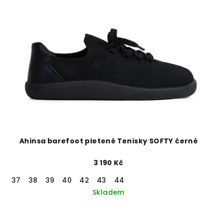
Ahinsa barefoot pletené Tenisky SOFTY černé
3 190 Kč
37
38
39
40
42
43
44
Skladem