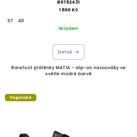
B5762431
1 600 Kč
37
40
Skladem
Detail
Barefoot plátěnky MATIA - slip-on nazouváky ve
světle modré barvě
Veganské