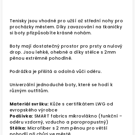
Tenisky jsou vhodné pro užší až střední nohy pro
procházky městem. Díky zavazování na tkaničky
si boty přizpůsobíte krásně nohám.
Boty mají dostatečný prostor pro prsty a nulový
drop. Jsou lehké, ohebné a díky stélce s 2mm
pěnou extrémně pohodlné.
Podrážka je přišitá a odolná vůči oděru.
Univerzální jednoduché boty, které se hodí k
různým outfitům.
Materiál svršku:
Kůže s certifikátem LWG od
evropského výrobce
Podšívka:
SMART fabrics mikrovlákno (funkční –
oděru vzdorný, vzducho a paropropustný)
Stélka:
Microfiber s 2 mm pěnou pro větší
pohodlí při chůzi ve městě