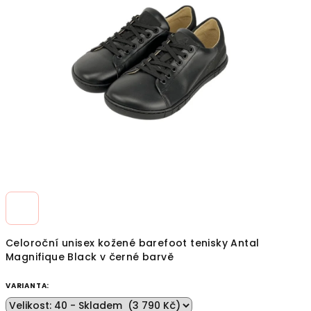
z
5
hvězdiček.
Celoroční unisex kožené barefoot tenisky Antal
Magnifique Black v černé barvě
VARIANTA: