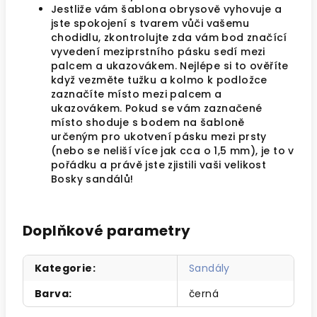
Jestliže vám šablona obrysově vyhovuje a
jste spokojení s tvarem vůči vašemu
chodidlu, zkontrolujte zda vám bod značící
vyvedení meziprstního pásku sedí mezi
palcem a ukazovákem. Nejlépe si to ověříte
když vezměte tužku a kolmo k podložce
zaznačíte místo mezi palcem a
ukazovákem. Pokud se vám zaznačené
místo shoduje s bodem na šabloně
určeným pro ukotvení pásku mezi prsty
(nebo se neliší více jak cca o 1,5 mm), je to v
pořádku a právě jste zjistili vaši velikost
Bosky sandálů!
Doplňkové parametry
Kategorie
:
Sandály
Barva
:
černá