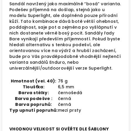
Sandál navržený jako maximálně “bosá” varianta.
Podešev příjemná na došlap, stejná jako u
modelu Superlight, ale doplněná pouze přírodní
kůží. Tato kombinace dává botě větší ohebnost,
poddajnost, saje pot a zejména po vyšlápnutí v
nich dostanete věrně bosý pocit. Sandály řady
Bare vynikají především příjemností. Pokud byste
hledali alternativu s tenkou podešví, ale
orientovanou více na výdrž a hrubší zacházení,
bude pro Vás pravděpodobně vhodnější nejtenčí
varianta sandálů Enduro, nebo
univerzálnější/outdoorovější verze Superlight.
Hmotnost (vel. 40):
76 g
Tloušťka:
6,5 mm
Barva stélky:
černošedá
Barva podešve :
černá
Barva popruhů:
černá
Typ upnutí popruhů:
mezi prsty
VHODNOU VELIKOST SI OVĚŘTE DLE ŠABLONY