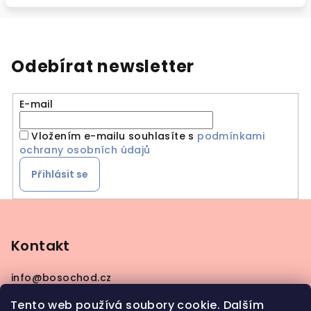
Odebírat newsletter
E-mail
Vložením e-mailu souhlasíte s
podmínkami
ochrany osobních údajů
Přihlásit se
Z
á
p
Kontakt
a
info
@
bosochod.cz
t
+420608383289
í
Tento web používá soubory cookie. Dalším