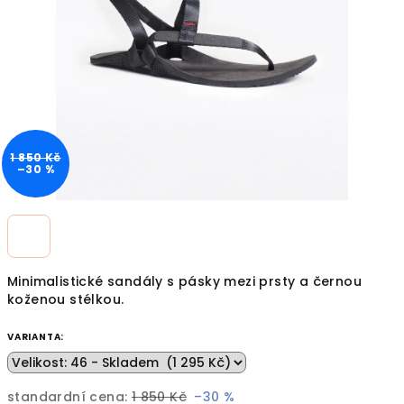
hvězdiček.
1 850 Kč
–30 %
Minimalistické sandály s pásky mezi prsty a černou
koženou stélkou.
VARIANTA:
standardní cena:
1 850 Kč
–30 %