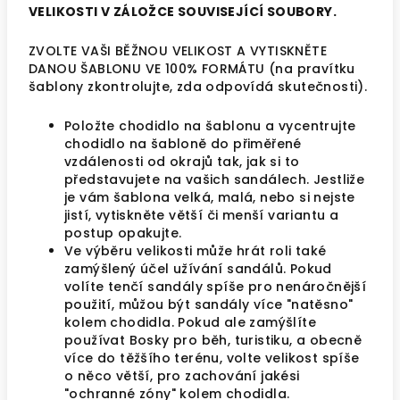
VELIKOSTI V ZÁLOŽCE SOUVISEJÍCÍ SOUBORY.
ZVOLTE VAŠI BĚŽNOU VELIKOST A VYTISKNĚTE
DANOU ŠABLONU VE 100% FORMÁTU (na pravítku
šablony zkontrolujte, zda odpovídá skutečnosti).
Položte chodidlo na šablonu a vycentrujte
chodidlo na šabloně do přiměřené
vzdálenosti od okrajů tak, jak si to
představujete na vašich sandálech. Jestliže
je vám šablona velká, malá, nebo si nejste
jistí, vytiskněte větší či menší variantu a
postup opakujte.
Ve výběru velikosti může hrát roli také
zamýšlený účel užívání sandálů. Pokud
volíte tenčí sandály spíše pro nenáročnější
použití, můžou být sandály více "natěsno"
kolem chodidla. Pokud ale zamýšlíte
používat Bosky pro běh, turistiku, a obecně
více do těžšího terénu, volte velikost spíše
o něco větší, pro zachování jakési
"ochranné zóny" kolem chodidla.