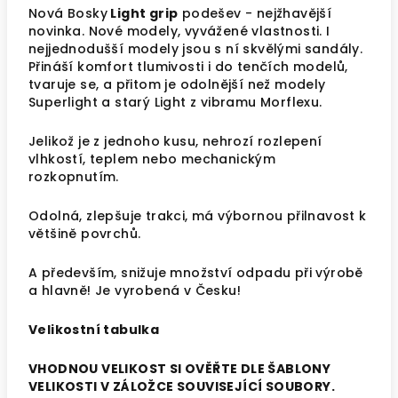
Nová Bosky
Light grip
podešev - nejžhavější
novinka. Nové modely, vyvážené vlastnosti. I
nejjednodušší modely jsou s ní skvělými sandály.
Přináší komfort tlumivosti i do tenčích modelů,
tvaruje se, a přitom je odolnější než modely
Superlight a starý Light z vibramu Morflexu.
Jelikož je z jednoho kusu, nehrozí rozlepení
vlhkostí, teplem nebo mechanickým
rozkopnutím.
O
dolná, zlepšuje trakci, má výbornou přilnavost k
většině povrchů.
A především, snižuje množství odpadu při výrobě
a hlavně! Je vyrobená v Česku!
Velikostní tabulka
VHODNOU VELIKOST SI OVĚŘTE DLE ŠABLONY
VELIKOSTI V ZÁLOŽCE SOUVISEJÍCÍ SOUBORY.