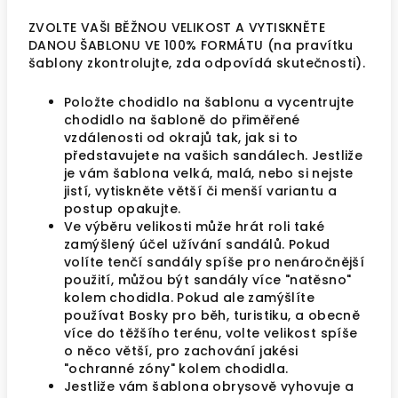
ZVOLTE VAŠI BĚŽNOU VELIKOST A VYTISKNĚTE
DANOU ŠABLONU VE 100% FORMÁTU (na pravítku
šablony zkontrolujte, zda odpovídá skutečnosti).
Položte chodidlo na šablonu a vycentrujte
chodidlo na šabloně do přiměřené
vzdálenosti od okrajů tak, jak si to
představujete na vašich sandálech. Jestliže
je vám šablona velká, malá, nebo si nejste
jistí, vytiskněte větší či menší variantu a
postup opakujte.
Ve výběru velikosti může hrát roli také
zamýšlený účel užívání sandálů. Pokud
volíte tenčí sandály spíše pro nenáročnější
použití, můžou být sandály více "natěsno"
kolem chodidla. Pokud ale zamýšlíte
používat Bosky pro běh, turistiku, a obecně
více do těžšího terénu, volte velikost spíše
o něco větší, pro zachování jakési
"ochranné zóny" kolem chodidla.
Jestliže vám šablona obrysově vyhovuje a