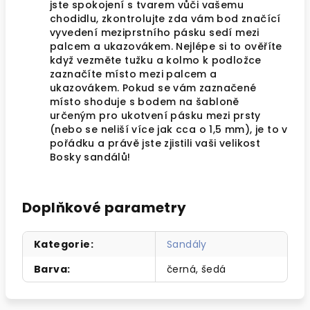
jste spokojení s tvarem vůči vašemu
chodidlu, zkontrolujte zda vám bod značící
vyvedení meziprstního pásku sedí mezi
palcem a ukazovákem. Nejlépe si to ověříte
když vezměte tužku a kolmo k podložce
zaznačíte místo mezi palcem a
ukazovákem. Pokud se vám zaznačené
místo shoduje s bodem na šabloně
určeným pro ukotvení pásku mezi prsty
(nebo se neliší více jak cca o 1,5 mm), je to v
pořádku a právě jste zjistili vaši velikost
Bosky sandálů!
Doplňkové parametry
Kategorie
:
Sandály
Barva
:
černá, šedá