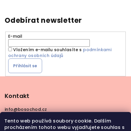
Odebírat newsletter
E-mail
Vložením e-mailu souhlasíte s
podmínkami
ochrany osobních údajů
Přihlásit se
Z
á
p
Kontakt
a
info
@
bosochod.cz
t
+420608383289
í
Tento web používá soubory cookie. Dalším
procházením tohoto webu vyjadřujete souhlas s