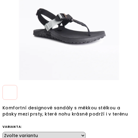
z
5
hvězdiček.
Komfortní designové sandály s měkkou stélkou a
pásky mezi prsty, které nohu krásně podrží i v terénu
VARIANTA: