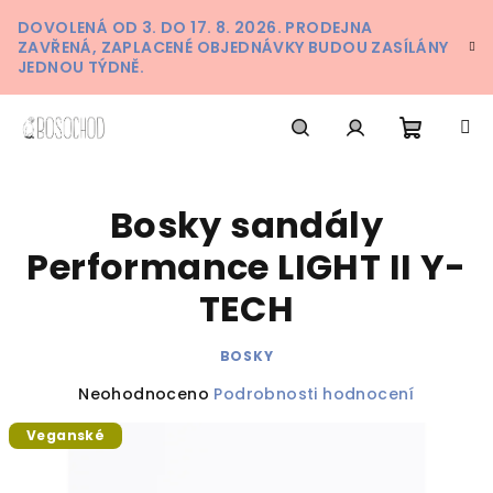
Přejít
DOVOLENÁ OD 3. DO 17. 8. 2026. PRODEJNA
na
ZAVŘENÁ, ZAPLACENÉ OBJEDNÁVKY BUDOU ZASÍLÁNY
obsah
JEDNOU TÝDNĚ.
Nákupn
Hledat
Přihlášení
Bosky sandály
košík
Performance LIGHT II Y-
TECH
BOSKY
Průměrné
Neohodnoceno
Podrobnosti hodnocení
hodnocení
Veganské
produktu
je
0,0